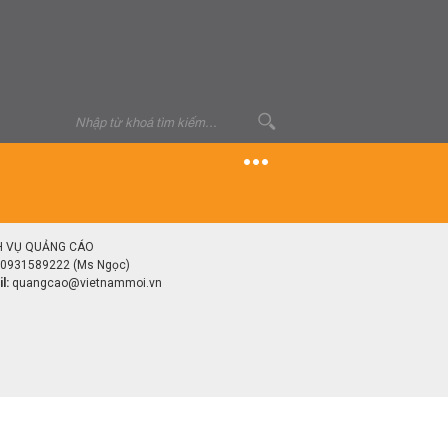
H VỤ QUẢNG CÁO
0931589222 (Ms Ngọc)
l:
quangcao@vietnammoi.vn