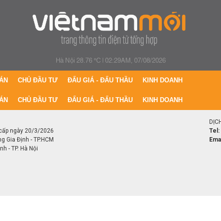
Hà Nội 28.76 °C
|
02:29AM, 07/08/2026
ÁN
CHỦ ĐẦU TƯ
ĐẤU GIÁ - ĐẤU THẦU
KINH DOANH
ÁN
CHỦ ĐẦU TƯ
ĐẤU GIÁ - ĐẤU THẦU
KINH DOANH
DỊC
cấp ngày 20/3/2026
Tel:
ng Gia Định - TP.HCM
Emai
h - TP. Hà Nội