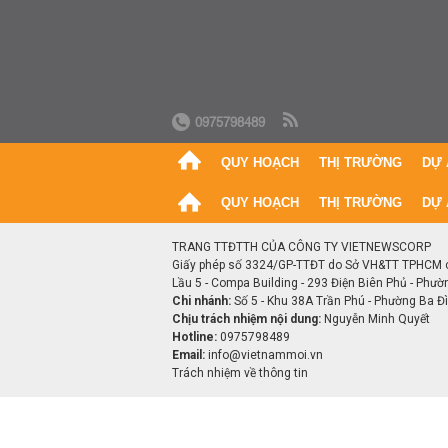
0975798489
QUY HOẠCH
THỊ TRƯỜNG
DỰ 
QUY HOẠCH
THỊ TRƯỜNG
DỰ 
TRANG TTĐTTH CỦA CÔNG TY VIETNEWSCORP
Giấy phép số 3324/GP-TTĐT do Sở VH&TT TPHCM 
Lầu 5 - Compa Building - 293 Điện Biên Phủ - Phườ
Chi nhánh:
Số 5 - Khu 38A Trần Phú - Phường Ba Đìn
Chịu trách nhiệm nội dung:
Nguyễn Minh Quyết
Hotline:
0975798489
Email:
info@vietnammoi.vn
Trách nhiệm về thông tin