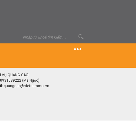
H VỤ QUẢNG CÁO
0931589222 (Ms Ngọc)
l:
quangcao@vietnammoi.vn