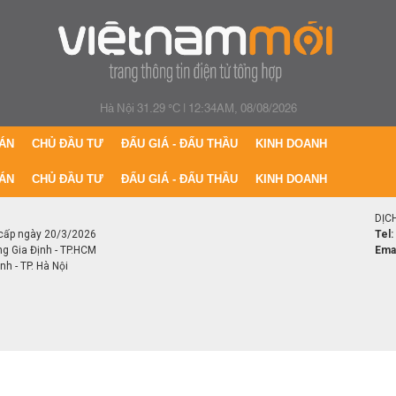
Hà Nội 31.29 °C
|
12:34AM, 08/08/2026
ÁN
CHỦ ĐẦU TƯ
ĐẤU GIÁ - ĐẤU THẦU
KINH DOANH
ÁN
CHỦ ĐẦU TƯ
ĐẤU GIÁ - ĐẤU THẦU
KINH DOANH
DỊC
cấp ngày 20/3/2026
Tel:
ng Gia Định - TP.HCM
Emai
h - TP. Hà Nội