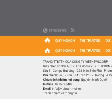
0975798489
QUY HOẠCH
THỊ TRƯỜNG
DỰ 
QUY HOẠCH
THỊ TRƯỜNG
DỰ 
TRANG TTĐTTH CỦA CÔNG TY VIETNEWSCORP
Giấy phép số 3324/GP-TTĐT do Sở VH&TT TPHCM 
Lầu 5 - Compa Building - 293 Điện Biên Phủ - Phườ
Chi nhánh:
Số 5 - Khu 38A Trần Phú - Phường Ba Đìn
Chịu trách nhiệm nội dung:
Nguyễn Minh Quyết
Hotline:
0975798489
Email:
info@vietnammoi.vn
Trách nhiệm về thông tin