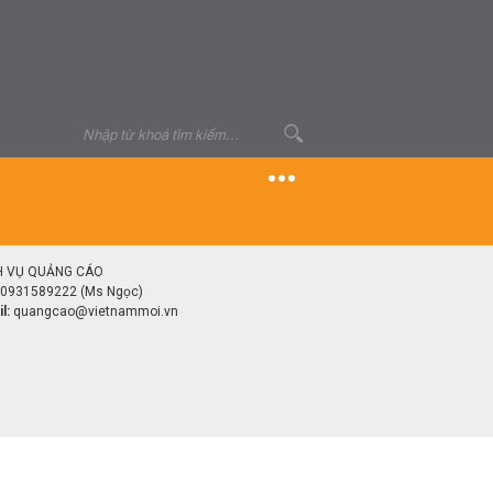
H VỤ QUẢNG CÁO
0931589222 (Ms Ngọc)
l:
quangcao@vietnammoi.vn