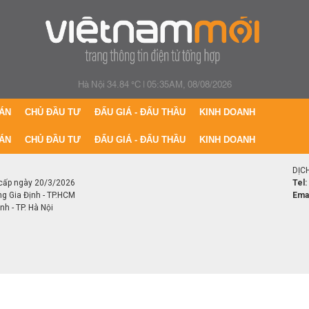
Hà Nội 34.84 °C
|
05:35AM, 08/08/2026
ÁN
CHỦ ĐẦU TƯ
ĐẤU GIÁ - ĐẤU THẦU
KINH DOANH
ÁN
CHỦ ĐẦU TƯ
ĐẤU GIÁ - ĐẤU THẦU
KINH DOANH
DỊC
cấp ngày 20/3/2026
Tel:
ng Gia Định - TP.HCM
Emai
h - TP. Hà Nội