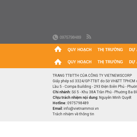
0975798489
QUY HOẠCH
THỊ TRƯỜNG
DỰ 
QUY HOẠCH
THỊ TRƯỜNG
DỰ 
TRANG TTĐTTH CỦA CÔNG TY VIETNEWSCORP
Giấy phép số 3324/GP-TTĐT do Sở VH&TT TPHCM 
Lầu 5 - Compa Building - 293 Điện Biên Phủ - Phườ
Chi nhánh:
Số 5 - Khu 38A Trần Phú - Phường Ba Đìn
Chịu trách nhiệm nội dung:
Nguyễn Minh Quyết
Hotline:
0975798489
Email:
info@vietnammoi.vn
Trách nhiệm về thông tin