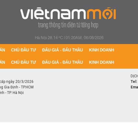
Hà Nội 28.14 °C
|
01:20AM, 06/08/2026
ÁN
CHỦ ĐẦU TƯ
ĐẤU GIÁ - ĐẤU THẦU
KINH DOANH
ÁN
CHỦ ĐẦU TƯ
ĐẤU GIÁ - ĐẤU THẦU
KINH DOANH
DỊC
cấp ngày 20/3/2026
Tel:
ng Gia Định - TP.HCM
Emai
h - TP. Hà Nội