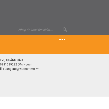
H VỤ QUẢNG CÁO
0931589222 (Ms Ngọc)
l:
quangcao@vietnammoi.vn