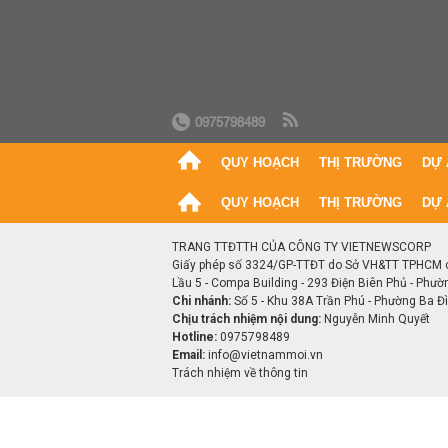
0975798489
QUY HOẠCH
THỊ TRƯỜNG
DỰ 
QUY HOẠCH
THỊ TRƯỜNG
DỰ 
TRANG TTĐTTH CỦA CÔNG TY VIETNEWSCORP
Giấy phép số 3324/GP-TTĐT do Sở VH&TT TPHCM 
Lầu 5 - Compa Building - 293 Điện Biên Phủ - Phườ
Chi nhánh:
Số 5 - Khu 38A Trần Phú - Phường Ba Đìn
Chịu trách nhiệm nội dung:
Nguyễn Minh Quyết
Hotline:
0975798489
Email:
info@vietnammoi.vn
Trách nhiệm về thông tin