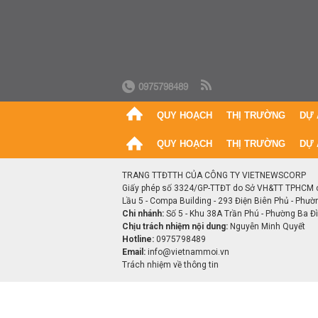
0975798489
QUY HOẠCH
THỊ TRƯỜNG
DỰ 
QUY HOẠCH
THỊ TRƯỜNG
DỰ 
TRANG TTĐTTH CỦA CÔNG TY VIETNEWSCORP
Giấy phép số 3324/GP-TTĐT do Sở VH&TT TPHCM 
Lầu 5 - Compa Building - 293 Điện Biên Phủ - Phườ
Chi nhánh:
Số 5 - Khu 38A Trần Phú - Phường Ba Đìn
Chịu trách nhiệm nội dung:
Nguyễn Minh Quyết
Hotline:
0975798489
Email:
info@vietnammoi.vn
Trách nhiệm về thông tin