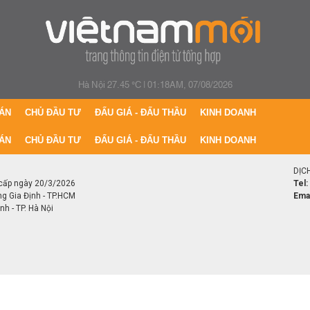
Hà Nội 27.45 °C
|
01:18AM, 07/08/2026
ÁN
CHỦ ĐẦU TƯ
ĐẤU GIÁ - ĐẤU THẦU
KINH DOANH
ÁN
CHỦ ĐẦU TƯ
ĐẤU GIÁ - ĐẤU THẦU
KINH DOANH
DỊC
cấp ngày 20/3/2026
Tel:
ng Gia Định - TP.HCM
Emai
h - TP. Hà Nội