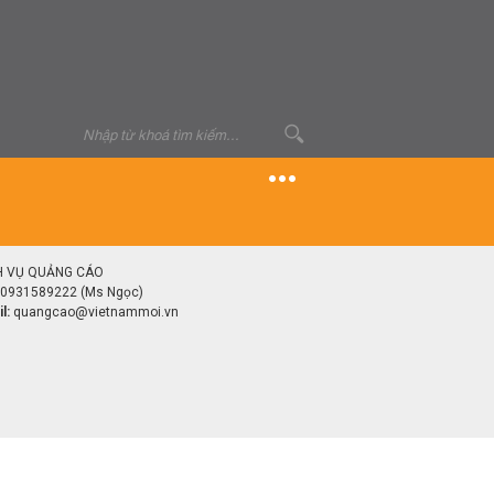
H VỤ QUẢNG CÁO
0931589222 (Ms Ngọc)
l:
quangcao@vietnammoi.vn