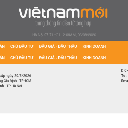
Hà Nội 27.71 °C
|
12:09AM, 06/08/2026
ÁN
CHỦ ĐẦU TƯ
ĐẤU GIÁ - ĐẤU THẦU
KINH DOANH
ÁN
CHỦ ĐẦU TƯ
ĐẤU GIÁ - ĐẤU THẦU
KINH DOANH
DỊC
cấp ngày 20/3/2026
Tel:
ng Gia Định - TP.HCM
Emai
h - TP. Hà Nội