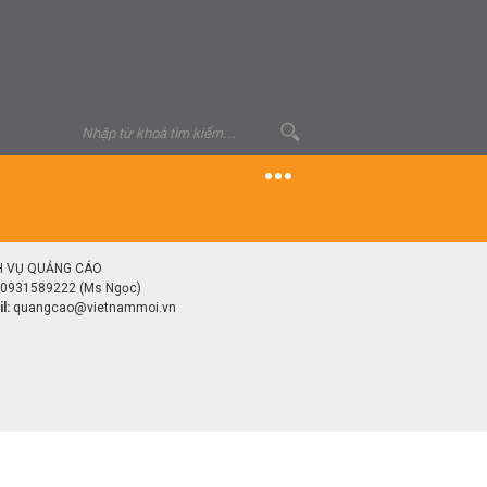
H VỤ QUẢNG CÁO
0931589222 (Ms Ngọc)
l:
quangcao@vietnammoi.vn