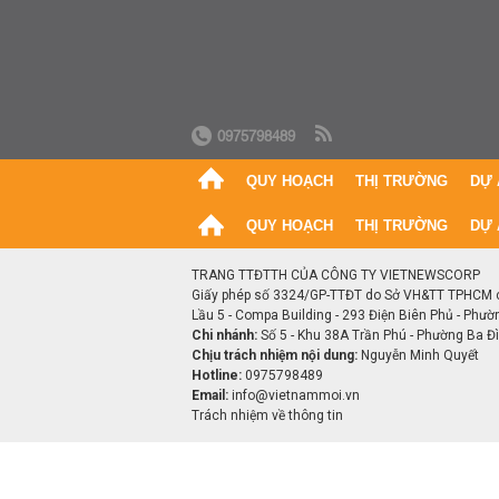
0975798489
QUY HOẠCH
THỊ TRƯỜNG
DỰ 
QUY HOẠCH
THỊ TRƯỜNG
DỰ 
TRANG TTĐTTH CỦA CÔNG TY VIETNEWSCORP
Giấy phép số 3324/GP-TTĐT do Sở VH&TT TPHCM 
Lầu 5 - Compa Building - 293 Điện Biên Phủ - Phườ
Chi nhánh:
Số 5 - Khu 38A Trần Phú - Phường Ba Đìn
Chịu trách nhiệm nội dung:
Nguyễn Minh Quyết
Hotline:
0975798489
Email:
info@vietnammoi.vn
Trách nhiệm về thông tin