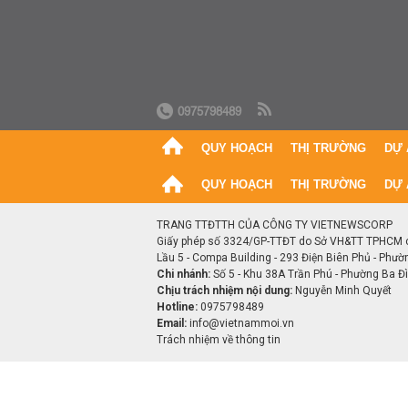
0975798489
QUY HOẠCH
THỊ TRƯỜNG
DỰ 
QUY HOẠCH
THỊ TRƯỜNG
DỰ 
TRANG TTĐTTH CỦA CÔNG TY VIETNEWSCORP
Giấy phép số 3324/GP-TTĐT do Sở VH&TT TPHCM 
Lầu 5 - Compa Building - 293 Điện Biên Phủ - Phườ
Chi nhánh:
Số 5 - Khu 38A Trần Phú - Phường Ba Đìn
Chịu trách nhiệm nội dung:
Nguyễn Minh Quyết
Hotline:
0975798489
Email:
info@vietnammoi.vn
Trách nhiệm về thông tin