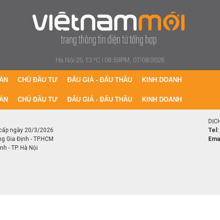
Hà Nội 25.13 °C
|
08:59PM, 07/08/2026
ÁN
CHỦ ĐẦU TƯ
ĐẤU GIÁ - ĐẤU THẦU
KINH DOANH
ÁN
CHỦ ĐẦU TƯ
ĐẤU GIÁ - ĐẤU THẦU
KINH DOANH
DỊC
cấp ngày 20/3/2026
Tel:
ng Gia Định - TP.HCM
Emai
h - TP. Hà Nội