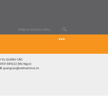
H VỤ QUẢNG CÁO
0931589222 (Ms Ngọc)
l:
quangcao@vietnammoi.vn