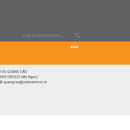
H VỤ QUẢNG CÁO
0931589222 (Ms Ngọc)
l:
quangcao@vietnammoi.vn