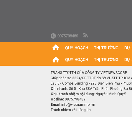
0975798489
QUY HOẠCH
THỊ TRƯỜNG
DỰ 
QUY HOẠCH
THỊ TRƯỜNG
DỰ 
TRANG TTĐTTH CỦA CÔNG TY VIETNEWSCORP
Giấy phép số 3324/GP-TTĐT do Sở VH&TT TPHCM 
Lầu 5 - Compa Building - 293 Điện Biên Phủ - Phườ
Chi nhánh:
Số 5 - Khu 38A Trần Phú - Phường Ba Đìn
Chịu trách nhiệm nội dung:
Nguyễn Minh Quyết
Hotline:
0975798489
Email:
info@vietnammoi.vn
Trách nhiệm về thông tin