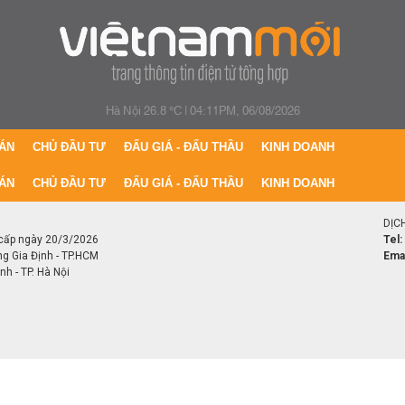
Hà Nội 26.8 °C
|
04:11PM, 06/08/2026
ÁN
CHỦ ĐẦU TƯ
ĐẤU GIÁ - ĐẤU THẦU
KINH DOANH
ÁN
CHỦ ĐẦU TƯ
ĐẤU GIÁ - ĐẤU THẦU
KINH DOANH
DỊC
cấp ngày 20/3/2026
Tel:
ng Gia Định - TP.HCM
Emai
h - TP. Hà Nội