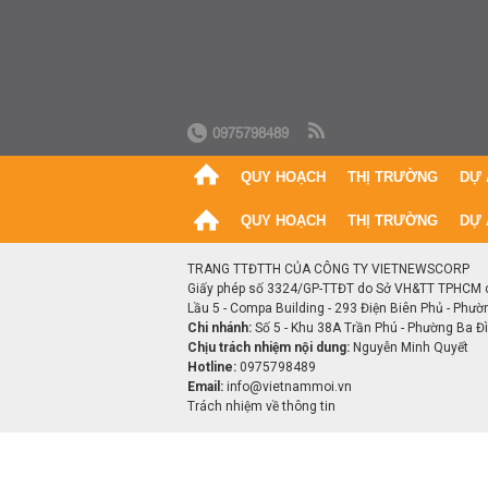
0975798489
QUY HOẠCH
THỊ TRƯỜNG
DỰ 
QUY HOẠCH
THỊ TRƯỜNG
DỰ 
TRANG TTĐTTH CỦA CÔNG TY VIETNEWSCORP
Giấy phép số 3324/GP-TTĐT do Sở VH&TT TPHCM 
Lầu 5 - Compa Building - 293 Điện Biên Phủ - Phườ
Chi nhánh:
Số 5 - Khu 38A Trần Phú - Phường Ba Đìn
Chịu trách nhiệm nội dung:
Nguyễn Minh Quyết
Hotline:
0975798489
Email:
info@vietnammoi.vn
Trách nhiệm về thông tin