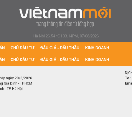
Hà Nội 26.54 °C
|
03:14PM, 07/08/2026
ÁN
CHỦ ĐẦU TƯ
ĐẤU GIÁ - ĐẤU THẦU
KINH DOANH
ÁN
CHỦ ĐẦU TƯ
ĐẤU GIÁ - ĐẤU THẦU
KINH DOANH
DỊC
cấp ngày 20/3/2026
Tel:
ng Gia Định - TP.HCM
Emai
h - TP. Hà Nội