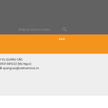
H VỤ QUẢNG CÁO
0931589222 (Ms Ngọc)
l:
quangcao@vietnammoi.vn