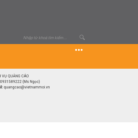
H VỤ QUẢNG CÁO
0931589222 (Ms Ngọc)
l:
quangcao@vietnammoi.vn