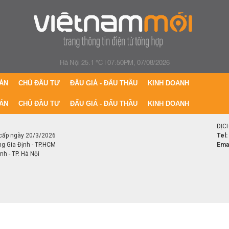
Hà Nội 25.1 °C
|
07:50PM, 07/08/2026
ÁN
CHỦ ĐẦU TƯ
ĐẤU GIÁ - ĐẤU THẦU
KINH DOANH
ÁN
CHỦ ĐẦU TƯ
ĐẤU GIÁ - ĐẤU THẦU
KINH DOANH
DỊC
cấp ngày 20/3/2026
Tel:
ng Gia Định - TP.HCM
Emai
h - TP. Hà Nội