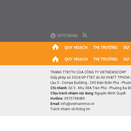
0975798489
QUY HOẠCH
THỊ TRƯỜNG
DỰ 
QUY HOẠCH
THỊ TRƯỜNG
DỰ 
TRANG TTĐTTH CỦA CÔNG TY VIETNEWSCORP
Giấy phép số 3324/GP-TTĐT do Sở VH&TT TPHCM 
Lầu 5 - Compa Building - 293 Điện Biên Phủ - Phườ
Chi nhánh:
Số 5 - Khu 38A Trần Phú - Phường Ba Đìn
Chịu trách nhiệm nội dung:
Nguyễn Minh Quyết
Hotline:
0975798489
Email:
info@vietnammoi.vn
Trách nhiệm về thông tin