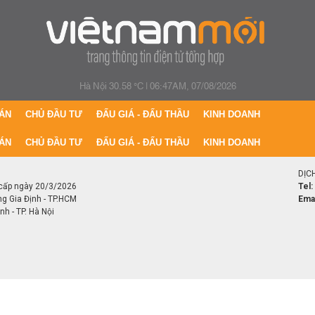
Hà Nội 30.58 °C
|
06:47AM, 07/08/2026
ÁN
CHỦ ĐẦU TƯ
ĐẤU GIÁ - ĐẤU THẦU
KINH DOANH
ÁN
CHỦ ĐẦU TƯ
ĐẤU GIÁ - ĐẤU THẦU
KINH DOANH
DỊC
cấp ngày 20/3/2026
Tel:
ng Gia Định - TP.HCM
Emai
h - TP. Hà Nội