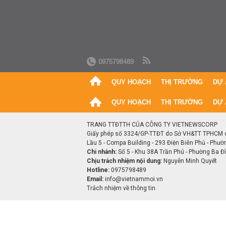
0975798489
QUY HOẠCH
THỊ TRƯỜNG
DỰ 
QUY HOẠCH
THỊ TRƯỜNG
DỰ 
TRANG TTĐTTH CỦA CÔNG TY VIETNEWSCORP
Giấy phép số 3324/GP-TTĐT do Sở VH&TT TPHCM 
Lầu 5 - Compa Building - 293 Điện Biên Phủ - Phườ
Chi nhánh:
Số 5 - Khu 38A Trần Phú - Phường Ba Đìn
Chịu trách nhiệm nội dung:
Nguyễn Minh Quyết
Hotline:
0975798489
Email:
info@vietnammoi.vn
Trách nhiệm về thông tin