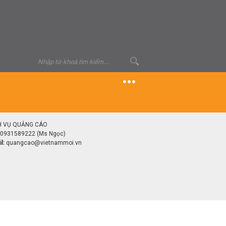
H VỤ QUẢNG CÁO
0931589222 (Ms Ngọc)
l:
quangcao@vietnammoi.vn