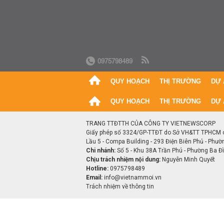
0975798489
QUY HOẠCH
THỊ TRƯỜNG
DỰ 
QUY HOẠCH
THỊ TRƯỜNG
DỰ 
TRANG TTĐTTH CỦA CÔNG TY VIETNEWSCORP
Giấy phép số 3324/GP-TTĐT do Sở VH&TT TPHCM 
Lầu 5 - Compa Building - 293 Điện Biên Phủ - Phườ
Chi nhánh:
Số 5 - Khu 38A Trần Phú - Phường Ba Đìn
Chịu trách nhiệm nội dung:
Nguyễn Minh Quyết
Hotline:
0975798489
Email:
info@vietnammoi.vn
Trách nhiệm về thông tin