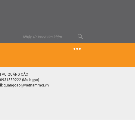
H VỤ QUẢNG CÁO
0931589222 (Ms Ngọc)
l:
quangcao@vietnammoi.vn