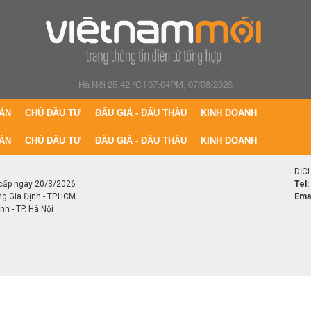
Hà Nội 25.42 °C
|
07:04PM, 07/08/2026
ÁN
CHỦ ĐẦU TƯ
ĐẤU GIÁ - ĐẤU THẦU
KINH DOANH
ÁN
CHỦ ĐẦU TƯ
ĐẤU GIÁ - ĐẤU THẦU
KINH DOANH
DỊC
cấp ngày 20/3/2026
Tel:
ng Gia Định - TP.HCM
Emai
h - TP. Hà Nội