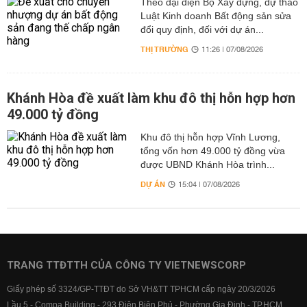
Theo đại diện Bộ Xây dựng, dự thảo
Luật Kinh doanh Bất động sản sửa
đổi quy định, đối với dự án...
THỊ TRƯỜNG
11:26 | 07/08/2026
Khánh Hòa đề xuất làm khu đô thị hỗn hợp hơn
49.000 tỷ đồng
Khu đô thị hỗn hợp Vĩnh Lương,
tổng vốn hơn 49.000 tỷ đồng vừa
được UBND Khánh Hòa trình...
DỰ ÁN
15:04 | 07/08/2026
TRANG TTĐTTH CỦA CÔNG TY VIETNEWSCORP
Giấy phép số 3324/GP-TTĐT do Sở VH&TT TPHCM cấp ngày 20/3/2026
Lầu 5 - Compa Building - 293 Điện Biên Phủ - Phường Gia Định - TP.HCM