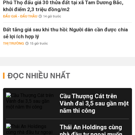
Phú Thọ đấu giá 30 thửa đất tại xã Tam Dương Bắc,
khởi điểm 2,3 triệu đồng/m2
ĐẤU GIÁ - ĐẤU THẦU
14 giờ trước
Đất tăng giá sau khi thu hồi: Người dân cần được chia
sẻ lợi ích hợp lý
THỊ TRƯỜNG
15 giờ trước
ĐỌC NHIỀU NHẤT
Cầu Thượng Cát trên
Vành đai 3,5 sau gần một
năm thi công
Thái An Holdings cùng
nhà đầu tư ngoại muốn