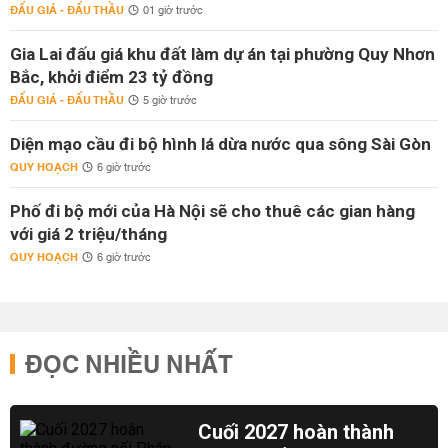
ĐẤU GIÁ - ĐẤU THẦU
01 giờ trước
Gia Lai đấu giá khu đất làm dự án tại phường Quy Nhơn
Bắc, khởi điểm 23 tỷ đồng
ĐẤU GIÁ - ĐẤU THẦU
5 giờ trước
Diện mạo cầu đi bộ hình lá dừa nước qua sông Sài Gòn
QUY HOẠCH
6 giờ trước
Phố đi bộ mới của Hà Nội sẽ cho thuê các gian hàng
với giá 2 triệu/tháng
QUY HOẠCH
6 giờ trước
ĐỌC NHIỀU NHẤT
Cuối 2027 hoàn thành