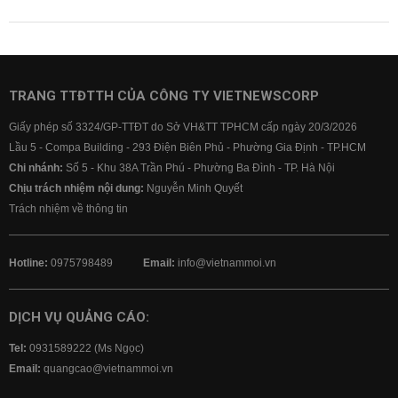
TRANG TTĐTTH CỦA CÔNG TY VIETNEWSCORP
Giấy phép số 3324/GP-TTĐT do Sở VH&TT TPHCM cấp ngày 20/3/2026
Lầu 5 - Compa Building - 293 Điện Biên Phủ - Phường Gia Định - TP.HCM
Chi nhánh:
Số 5 - Khu 38A Trần Phú - Phường Ba Đình - TP. Hà Nội
Chịu trách nhiệm nội dung:
Nguyễn Minh Quyết
Trách nhiệm về thông tin
Hotline:
0975798489
Email:
info@vietnammoi.vn
DỊCH VỤ QUẢNG CÁO:
Tel:
0931589222 (Ms Ngọc)
Email:
quangcao@vietnammoi.vn