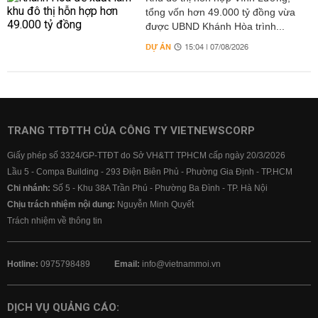
tổng vốn hơn 49.000 tỷ đồng vừa
được UBND Khánh Hòa trình...
DỰ ÁN
15:04 | 07/08/2026
TRANG TTĐTTH CỦA CÔNG TY VIETNEWSCORP
Giấy phép số 3324/GP-TTĐT do Sở VH&TT TPHCM cấp ngày 20/3/2026
Lầu 5 - Compa Building - 293 Điện Biên Phủ - Phường Gia Định - TP.HCM
Chi nhánh:
Số 5 - Khu 38A Trần Phú - Phường Ba Đình - TP. Hà Nội
Chịu trách nhiệm nội dung:
Nguyễn Minh Quyết
Trách nhiệm về thông tin
Hotline:
0975798489
Email:
info@vietnammoi.vn
DỊCH VỤ QUẢNG CÁO: