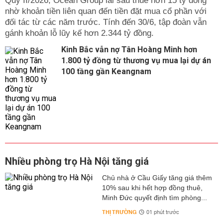
Quý II/2026, Ocean Group lãi sau thuế hơn 15 tỷ đồng
nhờ khoản tiền liên quan đến tiền đặt mua cổ phần với
đối tác từ các năm trước. Tính đến 30/6, tập đoàn vẫn
gánh khoản lỗ lũy kế hơn 2.344 tỷ đồng.
Kinh Bắc vẫn nợ Tân Hoàng Minh hơn
1.800 tỷ đồng từ thương vụ mua lại dự án
100 tầng gần Keangnam
Nhiều phòng trọ Hà Nội tăng giá
Chủ nhà ở Cầu Giấy tăng giá thêm
10% sau khi hết hợp đồng thuê,
Minh Đức quyết định tìm phòng...
THỊ TRƯỜNG
01 phút trước