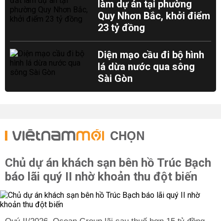
làm dự án tại phường
Quy Nhơn Bắc, khởi điểm
23 tỷ đồng
Diện mạo cầu đi bộ hình
lá dừa nước qua sông
Sài Gòn
CHỌN
Chủ dự án khách sạn bên hồ Trúc Bạch
báo lãi quý II nhờ khoản thu đột biến