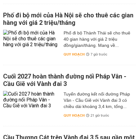
Phố đi bộ mới của Hà Nội sẽ cho thuê các gian
hàng với giá 2 triệu/tháng
Phố đi bộ Thành Thái sẽ cho thuê
40 gian hàng với giá 2 triệu
đồng/gian/tháng. Mang về...
QUY HOẠCH
7 giờ trước
Cuối 2027 hoàn thành đường nối Pháp Vân -
Cầu Giẽ với Vành đai 3
Tuyến đường kết nối đường Pháp
Vân - Cầu Giẽ với Vành đai 3 có
chiều dài khoảng 3,4 km, tổng...
QUY HOẠCH
21 giờ trước
Cầu Thượng Cát trên Vành đai 3,5 sau gần một