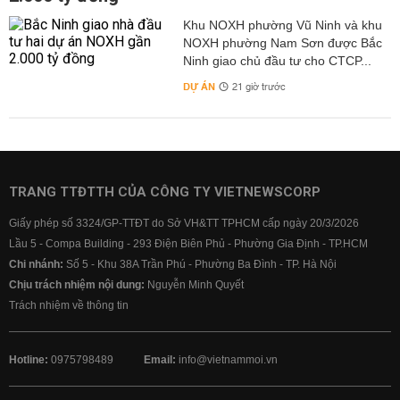
Khu NOXH phường Vũ Ninh và khu
NOXH phường Nam Sơn được Bắc
Ninh giao chủ đầu tư cho CTCP...
DỰ ÁN
21 giờ trước
TRANG TTĐTTH CỦA CÔNG TY VIETNEWSCORP
Giấy phép số 3324/GP-TTĐT do Sở VH&TT TPHCM cấp ngày 20/3/2026
Lầu 5 - Compa Building - 293 Điện Biên Phủ - Phường Gia Định - TP.HCM
Chi nhánh:
Số 5 - Khu 38A Trần Phú - Phường Ba Đình - TP. Hà Nội
Chịu trách nhiệm nội dung:
Nguyễn Minh Quyết
Trách nhiệm về thông tin
Hotline:
0975798489
Email:
info@vietnammoi.vn