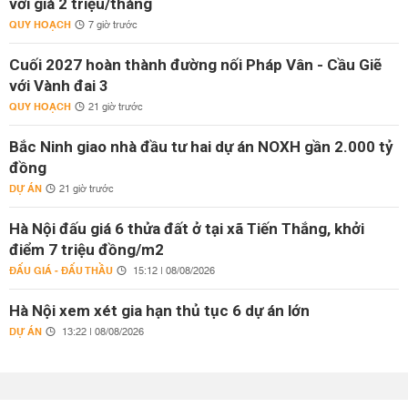
với giá 2 triệu/tháng
QUY HOẠCH
7 giờ trước
Cuối 2027 hoàn thành đường nối Pháp Vân - Cầu Giẽ
với Vành đai 3
QUY HOẠCH
21 giờ trước
Bắc Ninh giao nhà đầu tư hai dự án NOXH gần 2.000 tỷ
đồng
DỰ ÁN
21 giờ trước
Hà Nội đấu giá 6 thửa đất ở tại xã Tiến Thắng, khởi
điểm 7 triệu đồng/m2
ĐẤU GIÁ - ĐẤU THẦU
15:12 | 08/08/2026
Hà Nội xem xét gia hạn thủ tục 6 dự án lớn
DỰ ÁN
13:22 | 08/08/2026