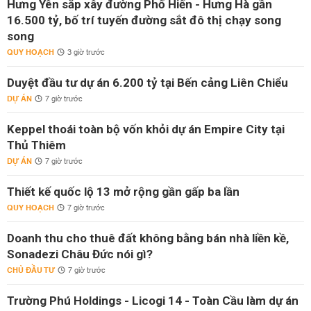
Hưng Yên sắp xây đường Phố Hiến - Hưng Hà gần
16.500 tỷ, bố trí tuyến đường sắt đô thị chạy song
song
QUY HOẠCH
3 giờ trước
Duyệt đầu tư dự án 6.200 tỷ tại Bến cảng Liên Chiểu
DỰ ÁN
7 giờ trước
Keppel thoái toàn bộ vốn khỏi dự án Empire City tại
Thủ Thiêm
DỰ ÁN
7 giờ trước
Thiết kế quốc lộ 13 mở rộng gần gấp ba lần
QUY HOẠCH
7 giờ trước
Doanh thu cho thuê đất không bằng bán nhà liền kề,
Sonadezi Châu Đức nói gì?
CHỦ ĐẦU TƯ
7 giờ trước
Trường Phú Holdings - Licogi 14 - Toàn Cầu làm dự án