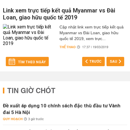
Link xem trực tiếp kết quả Myanmar vs Đài
Loan, giao hữu quốc tế 2019
Cập nhật link xem trực tiếp kết quả
Myanmar vs Đài Loan, giao hữu
quốc tế 2019, xem trực...
THỂ THAO
17:37 | 19/03/2019
TRƯỚC
SAU
TÌM THEO NGÀY
TIN GIỜ CHÓT
Đề xuất áp dụng 10 chính sách đặc thù đầu tư Vành
đai 5 Hà Nội
QUY HOẠCH
3 giờ trước