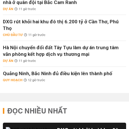
nhà ở quân đội tại Bắc Cam Ranh
DỰ ÁN
11 giờ trước
DXG rút khỏi hai khu đô thị 6.200 tỷ ở Cần Thơ, Phú
Thọ
CHỦ ĐẦU TƯ
11 giờ trước
Hà Nội chuyển đổi đất Tây Tựu làm dự án trung tâm
văn phòng kết hợp dịch vụ thương mại
DỰ ÁN
11 giờ trước
Quảng Ninh, Bắc Ninh đủ điều kiện lên thành phố
QUY HOẠCH
12 giờ trước
ĐỌC NHIỀU NHẤT