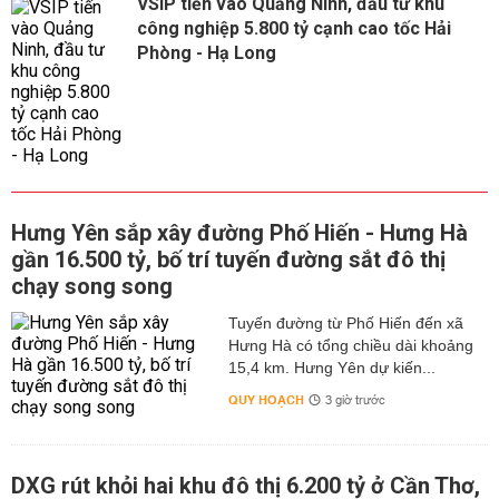
VSIP tiến vào Quảng Ninh, đầu tư khu
công nghiệp 5.800 tỷ cạnh cao tốc Hải
Phòng - Hạ Long
Hưng Yên sắp xây đường Phố Hiến - Hưng Hà
gần 16.500 tỷ, bố trí tuyến đường sắt đô thị
chạy song song
Tuyến đường từ Phố Hiến đến xã
Hưng Hà có tổng chiều dài khoảng
15,4 km. Hưng Yên dự kiến...
QUY HOẠCH
3 giờ trước
DXG rút khỏi hai khu đô thị 6.200 tỷ ở Cần Thơ,