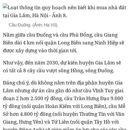
Cầu Đuống. (Ảnh:
Hạ Vũ
).
Nằm giữa cầu Đuống và cầu Phù Đổng, cầu Giang
Biên dài 4 km nối quận Long Biên sang Ninh Hiệp sẽ
được xây dựng vào thời gian tới.
Như vậy, đến năm 2030, dự kiến huyện Gia Lâm sẽ
có tất cả 8 cây cầu vượt sông Hồng, sông Đuống.
Đáng chú ý, dù không nằm trên địa phận huyện Gia
Lâm nhưng dự án cầu gần đó như cầu Vĩnh Tuy giai
đoạn 2 hơn 2.500 tỷ đồng, cầu Trần Hưng Đạo 9.000
tỷ đồng (nối quận Hoàn Kiếm với Long Biên), cầu Mễ
Sở hơn 4.800 tỷ đồng (nối huyện Thường Tín với Văn
Giang, Hưng Yên) và Tứ Liên (nối quận Tây Hồ với
huyện Đông Anh) sẽ giúp giảm áp lực cho các cây cầu