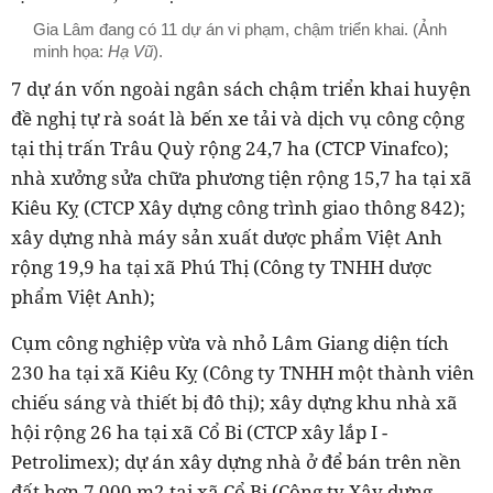
Gia Lâm đang có 11 dự án vi phạm, chậm triển khai. (Ảnh
minh họa:
Hạ Vũ
).
7 dự án vốn ngoài ngân sách chậm triển khai huyện
đề nghị tự rà soát là bến xe tải và dịch vụ công cộng
tại thị trấn Trâu Quỳ rộng 24,7 ha (CTCP Vinafco);
nhà xưởng sửa chữa phương tiện rộng 15,7 ha tại xã
Kiêu Kỵ (CTCP Xây dựng công trình giao thông 842);
xây dựng nhà máy sản xuất dược phẩm Việt Anh
rộng 19,9 ha tại xã Phú Thị (Công ty TNHH dược
phẩm Việt Anh);
Cụm công nghiệp vừa và nhỏ Lâm Giang diện tích
230 ha tại xã Kiêu Kỵ (Công ty TNHH một thành viên
chiếu sáng và thiết bị đô thị); xây dựng khu nhà xã
hội rộng 26 ha tại xã Cổ Bi (CTCP xây lắp I -
Petrolimex); dự án xây dựng nhà ở để bán trên nền
đất hơn 7.000 m2 tại xã Cổ Bi (Công ty Xây dựng