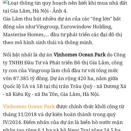
Gia Lâm thu hút nhiều dự án của các "ông lớn" bất
động sản như Vingroup, Eurowindow Holding,
Masterise Homes,… đầu tư phát triển các đại đô thị
theo mô hình sinh thái và thông minh.
Nổi bật nhất là dự án
Vinhomes Ocean Park
do Công
ty TNHH Đầu Tư và Phát triển Đô thị Gia Lâm, công
ty con của Vingroup làm chủ đầu tư với tổng mức
vốn 87.385 tỷ đồng. Dự án rộng 420 ha, nằm giữa
Quốc lộ 5A và 5B tại thị trấn Trâu Quỳ - xã Dương Xá
- xã Kiêu Kỵ - xã Đa Tốn, Gia Lâm, Hà Nội.
Vinhomes Ocean Park
được chính thức khởi công từ
tháng 11/2018 và dự kiến hoàn thành trong quý
IV/2024. Điểm nhấn của dự án là biển hồ nước mặn
nhân tạo rộng 6,1 ha và hồ Ngọc Trai rộng 24,5 ha,