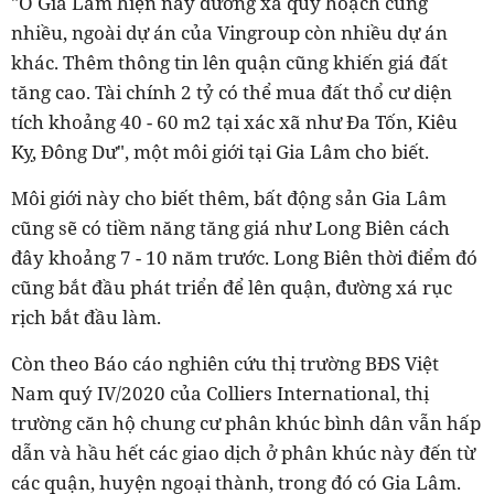
"Ở Gia Lâm hiện nay đường xá quy hoạch cũng
nhiều, ngoài dự án của Vingroup còn nhiều dự án
khác. Thêm thông tin lên quận cũng khiến giá đất
tăng cao. Tài chính 2 tỷ có thể mua đất thổ cư diện
tích khoảng 40 - 60 m2 tại xác xã như Đa Tốn, Kiêu
Kỵ, Đông Dư", một môi giới tại Gia Lâm cho biết.
Môi giới này cho biết thêm, bất động sản Gia Lâm
cũng sẽ có tiềm năng tăng giá như Long Biên cách
đây khoảng 7 - 10 năm trước. Long Biên thời điểm đó
cũng bắt đầu phát triển để lên quận, đường xá rục
rịch bắt đầu làm.
Còn theo Báo cáo nghiên cứu thị trường BĐS Việt
Nam quý IV/2020 của Colliers International, thị
trường căn hộ chung cư phân khúc bình dân vẫn hấp
dẫn và hầu hết các giao dịch ở phân khúc này đến từ
các quận, huyện ngoại thành, trong đó có Gia Lâm.