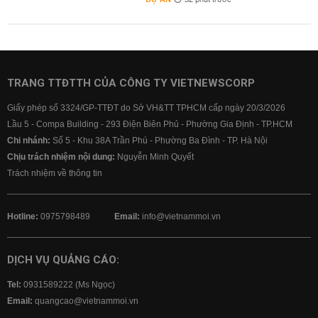
32 phút trước
TRANG TTĐTTH CỦA CÔNG TY VIETNEWSCORP
Giấy phép số 3324/GP-TTĐT do Sở VH&TT TPHCM cấp ngày 20/3/2026
Lầu 5 - Compa Building - 293 Điện Biên Phủ - Phường Gia Định - TP.HCM
Chi nhánh:
Số 5 - Khu 38A Trần Phú - Phường Ba Đình - TP. Hà Nội
Chịu trách nhiệm nội dung:
Nguyễn Minh Quyết
Trách nhiệm về thông tin
Hotline:
0975798489
Email:
info@vietnammoi.vn
DỊCH VỤ QUẢNG CÁO:
Tel:
0931589222 (Ms Ngọc)
Email:
quangcao@vietnammoi.vn