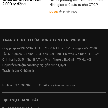
Ninh giao chủ đầu tư cho CTCP...
DỰ ÁN
14 giờ trước
TRANG TTĐTTH CỦA CÔNG TY VIETNEWSCORP
Giấy phép số 3324/GP-TTĐT do Sở VH&TT TPHCM cấp ngày 20/3/2026
Lầu 5 - Compa Building - 293 Điện Biên Phủ - Phường Gia Định - TP.HCM
Chi nhánh:
Số 5 - Khu 38A Trần Phú - Phường Ba Đình - TP. Hà Nội
Chịu trách nhiệm nội dung:
Nguyễn Minh Quyết
Trách nhiệm về thông tin
Hotline:
0975798489
Email:
info@vietnammoi.vn
DỊCH VỤ QUẢNG CÁO: