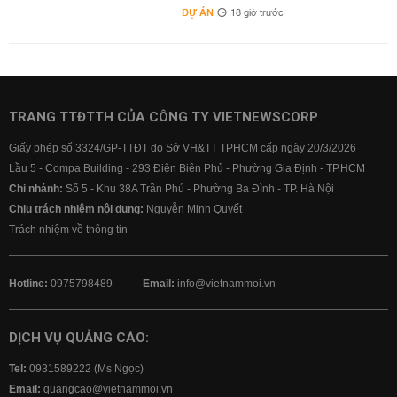
DỰ ÁN
18 giờ trước
TRANG TTĐTTH CỦA CÔNG TY VIETNEWSCORP
Giấy phép số 3324/GP-TTĐT do Sở VH&TT TPHCM cấp ngày 20/3/2026
Lầu 5 - Compa Building - 293 Điện Biên Phủ - Phường Gia Định - TP.HCM
Chi nhánh:
Số 5 - Khu 38A Trần Phú - Phường Ba Đình - TP. Hà Nội
Chịu trách nhiệm nội dung:
Nguyễn Minh Quyết
Trách nhiệm về thông tin
Hotline:
0975798489
Email:
info@vietnammoi.vn
DỊCH VỤ QUẢNG CÁO:
Tel:
0931589222 (Ms Ngọc)
Email:
quangcao@vietnammoi.vn