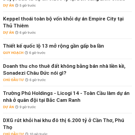
DỰ ÁN
5 giờ trước
Keppel thoái toàn bộ vốn khỏi dự án Empire City tại
Thủ Thiêm
DỰ ÁN
6 giờ trước
Thiết kế quốc lộ 13 mở rộng gần gấp ba lần
QUY HOẠCH
6 giờ trước
Doanh thu cho thuê đất không bằng bán nhà liền kề,
Sonadezi Châu Đức nói gì?
CHỦ ĐẦU TƯ
6 giờ trước
Trường Phú Holdings - Licogi 14 - Toàn Cầu làm dự án
nhà ở quân đội tại Bắc Cam Ranh
DỰ ÁN
9 giờ trước
DXG rút khỏi hai khu đô thị 6.200 tỷ ở Cần Thơ, Phú
Thọ
CHỦ ĐẦU TƯ
10 giờ trước