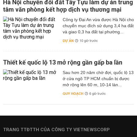
Hà Nội chuyển đổi đất Tây Tựu làm dự án trung
tâm văn phòng kết hợp dịch vụ thương mại
Công ty Đại An vừa được Hà Nội cho
chuyển mục đích sử dụng 3,4 ha đất
và giao 0,3 ha đất tại phường...
DỰ ÁN
10 giờ trước
Thiết kế quốc lộ 13 mở rộng gần gấp ba lần
Sau hơn 20 năm chờ đợi, quốc lộ 13
ở cửa ngõ TP HCM chuẩn bị được
mở rộng lên 60 m, 10-14 làn...
QUY HOẠCH
6 giờ trước
TRANG TTĐTTH CỦA CÔNG TY VIETNEWSCORP