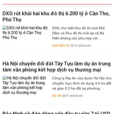
DXG rút khỏi hai khu đô thị 6.200 tỷ ở Cần Thơ,
Phú Thọ
DXG cho biết Khu đô thị mới Mái
Dầm và Khu đô thị mới tại xã Bá
Hiến không còn phù hợp với...
CHỦ ĐẦU TƯ
01 phút trước
Hà Nội chuyển đổi đất Tây Tựu làm dự án trung
tâm văn phòng kết hợp dịch vụ thương mại
Công ty Đại An vừa được Hà Nội cho
chuyển mục đích sử dụng 3,4 ha đất
và giao 0,3 ha đất tại phường...
DỰ ÁN
01 phút trước
Bắc Ninh sẽ đón dòng vốn đầu tư gần 7 tỷ USD