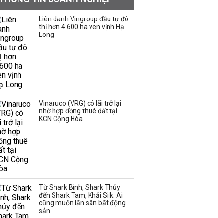
mặt, ngang ngửa MWG
Liên danh Vingroup đầu tư đô
thị hơn 4.600 ha ven vịnh Hạ
Long
Chuyên gia Phạm Xuân
Hoè chỉ ra 6 nguyên
nhân khiến dòng vốn
trong nền kinh tế còn
'tắc nghẽn'
Đề xuất miễn 30% thuế
Vinaruco (VRG) có lãi trở lại
thu nhập cho hộ kinh
nhờ hợp đồng thuê đất tại
KCN Cộng Hòa
doanh, doanh nghiệp
có doanh thu dưới 10 tỷ
đồng
BIDV sắp phát hành
gần 500 triệu cổ phiếu,
tăng vốn lên gần
Từ Shark Bình, Shark Thủy
77.800 tỷ
đến Shark Tam, Khải Silk: Ai
cũng muốn lấn sân bất động
sản