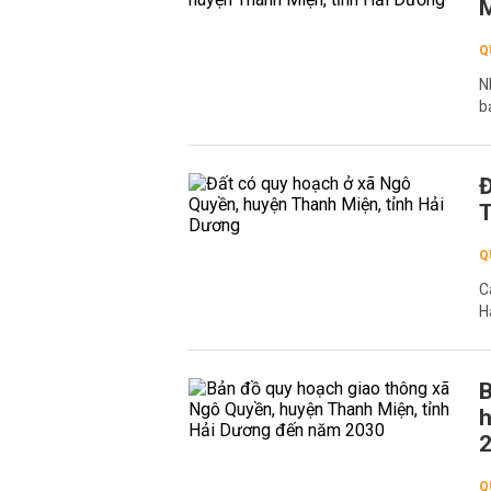
M
Q
N
b
Đ
T
Q
C
H
B
h
Q