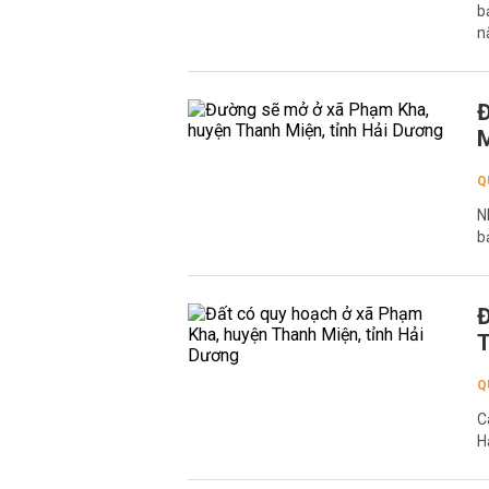
b
n
Đ
M
Q
N
b
Đ
T
Q
C
H