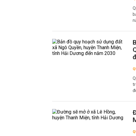
Q
b
n
B
Q
Q
Q
t
đ
Đ
M
Q