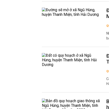
Đ
M
Q
N
b
Đ
T
Q
C
H
B
h