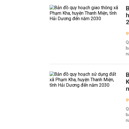
B
h
Q
Q
b
n
B
K
Q
Q
b
n