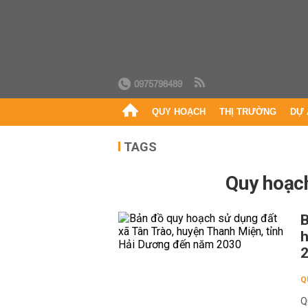
0975798489
QUY HOẠCH
THỊ TRƯỜNG
DỰ 
TAGS
Quy hoạ
B
h
Q
Q