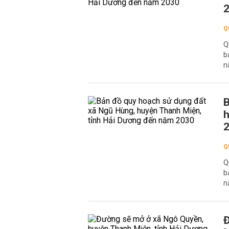
Q
Q
b
n
B
h
Q
Q
b
n
Đ