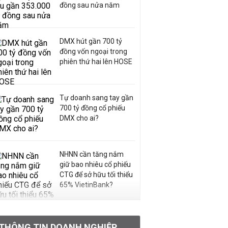
đồng sau nửa năm
DMX hút gần 700 tỷ
đồng vốn ngoại trong
phiên thứ hai lên HOSE
Tự doanh sang tay gần
700 tỷ đồng cổ phiếu
DMX cho ai?
NHNN cần tăng nắm
giữ bao nhiêu cổ phiếu
CTG để sở hữu tối thiểu
65% VietinBank?
VNPT nắm giữ hơn
62.000 tỷ đồng tiền
THÔNG TIN DOANH NGHIỆP