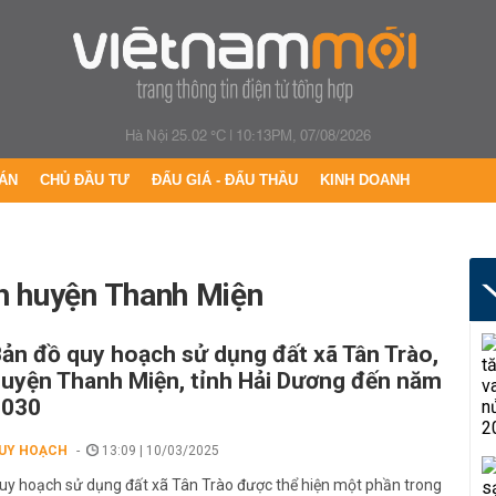
Hà Nội 25.02 °C
|
10:13PM, 07/08/2026
ÁN
CHỦ ĐẦU TƯ
ĐẤU GIÁ - ĐẤU THẦU
KINH DOANH
ch huyện Thanh Miện
ản đồ quy hoạch sử dụng đất xã Tân Trào,
uyện Thanh Miện, tỉnh Hải Dương đến năm
2030
UY HOẠCH
13:09 | 10/03/2025
uy hoạch sử dụng đất xã Tân Trào được thể hiện một phần trong