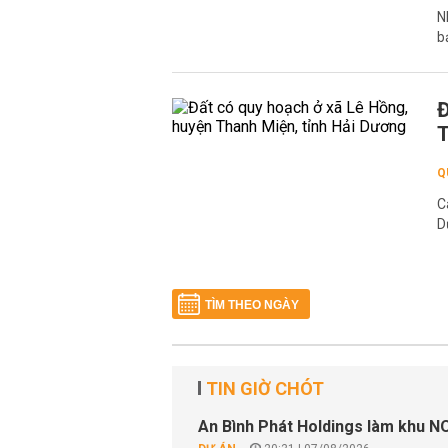
N
b
Đ
T
Q
C
D
TÌM THEO NGÀY
TIN GIỜ CHÓT
An Bình Phát Holdings làm khu N