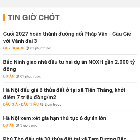
TIN GIỜ CHÓT
Cuối 2027 hoàn thành đường nối Pháp Vân - Cầu Giẽ
với Vành đai 3
QUY HOẠCH
01 phút trước
Bắc Ninh giao nhà đầu tư hai dự án NOXH gần 2.000 tỷ
đồng
DỰ ÁN
01 phút trước
Hà Nội đấu giá 6 thửa đất ở tại xã Tiến Thắng, khởi
điểm 7 triệu đồng/m2
ĐẤU GIÁ - ĐẤU THẦU
2 giờ trước
Hà Nội xem xét gia hạn thủ tục 6 dự án lớn
DỰ ÁN
3 giờ trước
Phú Thọ đấu giá 30 thửa đất tại xã Tam Dương Bắc,