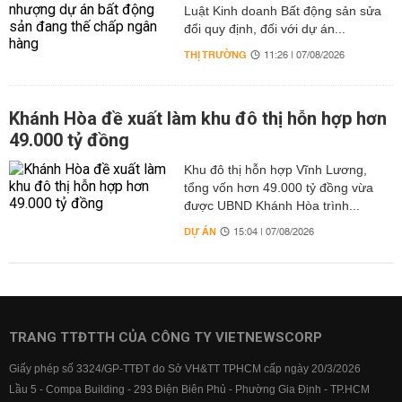
Luật Kinh doanh Bất động sản sửa
đổi quy định, đối với dự án...
THỊ TRƯỜNG
11:26 | 07/08/2026
Khánh Hòa đề xuất làm khu đô thị hỗn hợp hơn
49.000 tỷ đồng
Khu đô thị hỗn hợp Vĩnh Lương,
tổng vốn hơn 49.000 tỷ đồng vừa
được UBND Khánh Hòa trình...
DỰ ÁN
15:04 | 07/08/2026
TRANG TTĐTTH CỦA CÔNG TY VIETNEWSCORP
Giấy phép số 3324/GP-TTĐT do Sở VH&TT TPHCM cấp ngày 20/3/2026
Lầu 5 - Compa Building - 293 Điện Biên Phủ - Phường Gia Định - TP.HCM