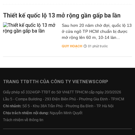
Thiết kế quốc lộ 13 mở rộng gần gấp ba lần
Sau hơn 20 năm chờ đợi, quốc lộ 13
ở cửa ngõ TP HCM chuẩn bị được
mở rộng lên 60 m, 10-14 làn...
QUY HOẠCH
01 phút trước
TRANG TTĐTTH CỦA CÔNG TY VIETNEWSCORP
Giấy phép số 3324/GP-TTĐT do Sở VH&TT TPHCM cấp ngày 20/3/2026
Lầu 5 - Compa Building - 293 Điện Biên Phủ - Phường Gia Định - TP.HCM
Chi nhánh:
Số 5 - Khu 38A Trần Phú - Phường Ba Đình - TP. Hà Nội
Chịu trách nhiệm nội dung:
Nguyễn Minh Quyết
Trách nhiệm về thông tin