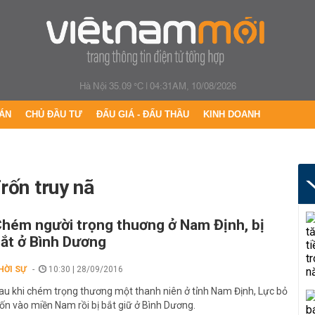
Hà Nội 35.09 °C
|
04:31AM, 10/08/2026
ÁN
CHỦ ĐẦU TƯ
ĐẤU GIÁ - ĐẤU THẦU
KINH DOANH
trốn truy nã
hém người trọng thuơng ở Nam Định, bị
ắt ở Bình Dương
HỜI SỰ
10:30 | 28/09/2016
au khi chém trọng thương một thanh niên ở tỉnh Nam Định, Lực bỏ
rốn vào miền Nam rồi bị bắt giữ ở Bình Dương.