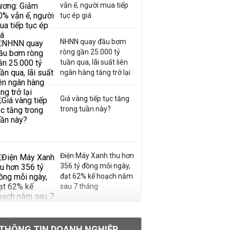
vẫn ế, người mua tiếp
tục ép giá
NHNN quay đầu bơm
ròng gần 25.000 tỷ
tuần qua, lãi suất liên
ngân hàng tăng trở lại
Giá vàng tiếp tục tăng
trong tuần này?
Điện Máy Xanh thu hơn
356 tỷ đồng mỗi ngày,
đạt 62% kế hoạch năm
sau 7 tháng
Công ty mẹ sàn HOSE
và HNX lãi hơn 1.400 tỷ
THÔNG TIN DOANH NGHIỆP