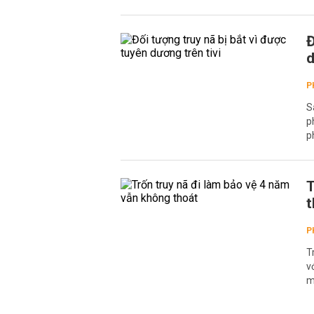
Đ
d
P
S
p
p
T
t
P
T
v
m