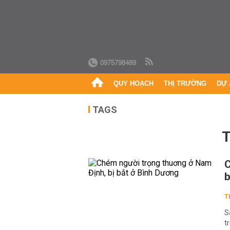
0975798489
QUY HOẠCH
THỊ TRƯỜNG
DỰ 
TAGS
C
b
T
S
t