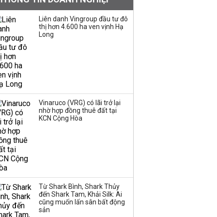
đồng nửa đầu năm
Liên danh Vingroup đầu tư đô
thị hơn 4.600 ha ven vịnh Hạ
Long
Mỹ biến đồng yen
thành 'vũ khí địa chính
trị': Thị trường tiền tệ
toàn cầu đứng trước
bước ngoặt lớn
Diễn biến mới trong kế
Vinaruco (VRG) có lãi trở lại
hoạch huy động 600
nhờ hợp đồng thuê đất tại
KCN Cộng Hòa
triệu USD của BSR ở dự
án mở rộng nhà máy
Dung Quất
Hoà Phát và Formosa
liên tục giảm giá thép
HRC vì nhu cầu yếu
Từ Shark Bình, Shark Thủy
đến Shark Tam, Khải Silk: Ai
cũng muốn lấn sân bất động
sản