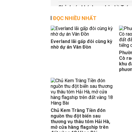
Chủ dự án khách sạn bên hồ Trúc B
CHỦ ĐẦU TƯ
15:09 | 09/08/2026
ĐỌC NHIỀU NHẤT
Hoàng Mai, Hà Nội đấu giá 13 thửa
ĐẤU GIÁ - ĐẤU THẦU
14:32 | 09/08/202
Gia Lai đấu giá khu đất làm dự án
Everland lãi gấp đôi cùng kỳ
nhờ dự án Vân Đồn
ĐẤU GIÁ - ĐẤU THẦU
10:22 | 09/08/202
Phườn
Diện mạo cầu đi bộ hình lá dừa n
Cò ra
khu đ
QUY HOẠCH
09:35 | 09/08/2026
phươn
Phố đi bộ mới của Hà Nội sẽ cho t
QUY HOẠCH
09:33 | 09/08/2026
Chủ Kem Tràng Tiền đón
nguồn thu đột biến sau
thương vụ thâu tóm Hải Hà,
mở cửa hàng flagship trên