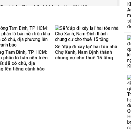
ạch báo lãi quý II nhờ khoản thu đột biến
 đất ở, khởi điểm từ 43 triệu đồng/m2
6
 tại phường Quy Nhơn Bắc, khởi điểm 23 tỷ đồng
Sẽ 'đập đi xây lại' hai tòa nhà
6
g Tam Bình, TP HCM:
Chợ Xanh, Nam Định thành
ước qua sông Sài Gòn
o phân lô bán nền trên
chung cư cho thuê 15 tầng
ất đã có chủ, địa
g lên tiếng cảnh báo
huê các gian hàng với giá 2 triệu/tháng