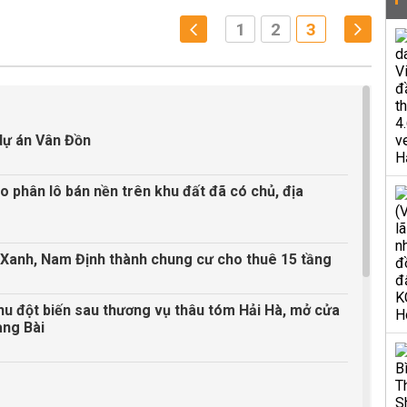
1
2
3
 dự án Vân Đồn
phân lô bán nền trên khu đất đã có chủ, địa
hợ Xanh, Nam Định thành chung cư cho thuê 15 tầng
u đột biến sau thương vụ thâu tóm Hải Hà, mở cửa
àng Bài