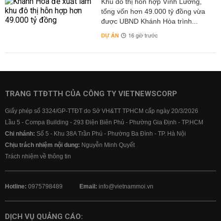
Khu đô thị hỗn hợp Vĩnh Lương,
tổng vốn hơn 49.000 tỷ đồng vừa
được UBND Khánh Hòa trình...
DỰ ÁN
16 giờ trước
TRANG TTĐTTH CỦA CÔNG TY VIETNEWSCORP
Giấy phép số 3324/GP-TTĐT do Sở VH&TT TPHCM cấp ngày 20/3/2026
Lầu 5 - Compa Building - 293 Điện Biên Phủ - Phường Gia Định - TP.HCM
Chi nhánh:
Số 5 - Khu 38A Trần Phú - Phường Ba Đình - TP. Hà Nội
Chịu trách nhiệm nội dung:
Nguyễn Minh Quyết
Trách nhiệm về thông tin
Hotline:
0975798489
Email:
info@vietnammoi.vn
DỊCH VỤ QUẢNG CÁO: