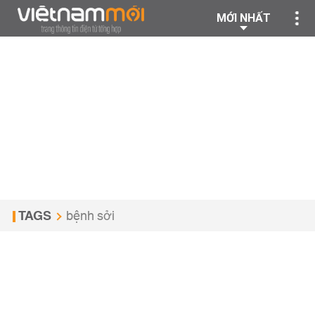
MỚI NHẤT
TAGS
bệnh sởi