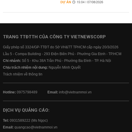
DỰ ÁN
15:04 | 07/08/2026
TRANG TTĐTTH CỦA CÔNG TY VIETNEWSCORP
Giấy phép số 3324/GP-TTĐT do Sở VH&TT TPHCM cấp ngày 20/3/2026
Lầu 5 - Compa Building - 293 Điện Biên Phủ - Phường Gia Định - TP.HCM
Chi nhánh:
Số 5 - Khu 38A Trần Phú - Phường Ba Đình - TP. Hà Nội
Chịu trách nhiệm nội dung:
Nguyễn Minh Quyết
Trách nhiệm về thông tin
Hotline:
0975798489
Email:
info@vietnammoi.vn
DỊCH VỤ QUẢNG CÁO:
Tel:
0931589222 (Ms Ngọc)
Email:
quangcao@vietnammoi.vn