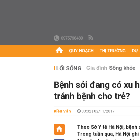
0975798489
QUY HOẠCH
THỊ TRƯỜNG
DỰ 
LỐI SỐNG
Gia đình
Sống khỏe
Bệnh sởi đang có xu 
tránh bệnh cho trẻ?
Kiều Vân
03:32 | 02/11/2017
Theo Sở Y tế Hà Nội, bệnh 
Trong tuần qua, Hà Nội ghi 