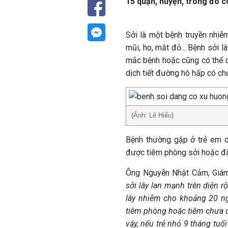
15 quận, huyện, trong đó c
Sởi là một bệnh truyền nhiễm
mũi, ho, mắt đỏ... Bệnh sởi 
mắc bệnh hoặc cũng có thể qu
dịch tiết đường hô hấp có c
(Ảnh: Lê Hiếu)
Bệnh thường gặp ở trẻ em d
được tiêm phòng sởi hoặc đã
Ông Nguyễn Nhật Cảm, Giám
sởi lây lan mạnh trên diện 
lây nhiễm cho khoảng 20 n
tiêm phòng hoặc tiêm chưa đ
vậy, nếu trẻ nhỏ 9 tháng tu