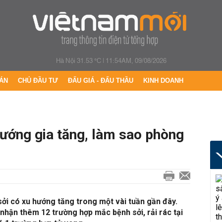
Hà Nội 31.53 °C
|
11:54AM, 09/08/2026
ÁN
CHỦ ĐẦU TƯ
ĐẤU GIÁ - ĐẤU THẦU
KINH DOANH
hướng gia tăng, làm sao phòng
sởi có xu hướng tăng trong một vài tuần gần đây.
nhận thêm 12 trường hợp mắc bệnh sởi, rải rác tại