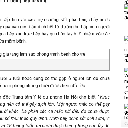
ó 1 trường hợp tử vong.
 cấp tính với các triệu chứng sốt, phát ban, chảy nước
lây qua các giọt bắn dịch tiết từ đường hô hấp của người
a tiếp xúc trực tiếp hay qua bàn tay bị ô nhiễm với các
hứa mầm bệnh.
ưới 5 tuổi hoặc cũng có thể gặp ở người lớn do chưa
 tiêm phòng nhưng chưa được tiêm đủ liều.
 đốc Trung tâm Y tế dự phòng Hà Nội cho biết:
“Virus
rộng nên có thể gây dịch lớn. Một người mắc có thể gây
gười khác. Đa phần các ca mắc sởi đều do chưa được
ủ số mũi theo quy định.
Năm nay, bệnh sởi đến sớm, vì
ổi và 18 tháng tuổi mà chưa được tiêm phòng sởi đầy đủ