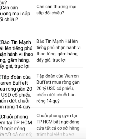
Cán cân thương mại
sắp đổi chiều?
Bảo Tín Mạnh Hải lên
tiếng phủ nhận hành vi
thao túng, găm hàng,
đẩy giá, trục lợi
Tập đoàn của Warren
Buffett mua ròng gần
20 tỷ USD cổ phiếu,
chấm dứt chuỗi bán
ròng 14 quý
Chuỗi phòng gym tại
TP HCM bất ngờ đóng
cửa tất cả cơ sở, hàng
trăm hội viên bơ vơ