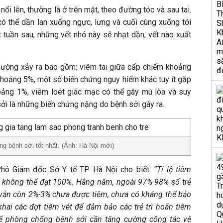
ổi lên, thường là ở trên mặt, theo đường tóc và sau tai.
ó thể dần lan xuống ngực, lưng và cuối cùng xuống tới
 tuần sau, những vết nhỏ này sẽ nhạt dần, vết nào xuất
hường xảy ra bao gồm: viêm tai giữa cấp chiếm khoảng
hoảng 5%, một số biến chứng nguy hiểm khác tuy ít gặp
ảng 1%, viêm loét giác mạc có thể gây mù lòa và suy
i là những biến chứng nặng do bệnh sởi gây ra.
ng bệnh sởi tốt nhất. (Ảnh: Hà Nội mới)
hó Giám đốc Sở Y tế TP Hà Nội cho biết:
“Tỉ lệ tiêm
không thể đạt 100%. Hằng năm, ngoài 97%-98% số trẻ
 vẫn còn 2%-3% chưa được tiêm, chưa có kháng thể bảo
khai các đợt tiêm vét để đảm bảo các trẻ trì hoãn tiêm
ể phòng chống bệnh sởi cần tăng cường công tác vệ