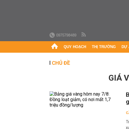
0975798489
QUY HOẠCH
THỊ TRƯỜNG
DỰ 
CHỦ ĐỀ
GIÁ 
B
g
C
T
x