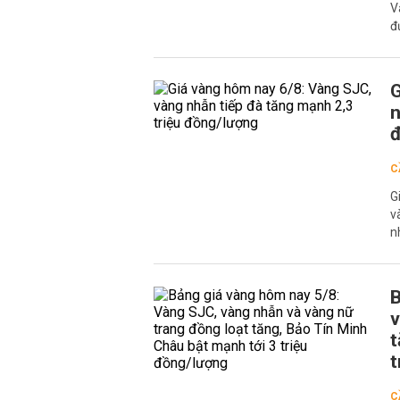
V
đ
G
n
C
G
v
n
B
v
t
t
C