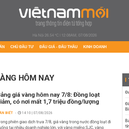
Hà Nội 26.54 °C
|
12:08AM, 07/08/2026
ÁN
CHỦ ĐẦU TƯ
ĐẤU GIÁ - ĐẤU THẦU
KINH DOANH
VÀNG HÔM NAY
Đư
ảng giá vàng hôm nay 7/8: Đồng loạt
iảm, có nơi mất 1,7 triệu đồng/lượng
Đấ
B
ẦN BIẾT
14:10 | 07/08/2026
B
rong phiên giao dịch trưa 7/8, giá vàng trong nước đồng loạt đi
tỉ
uống tại nhiều doanh nghiệp lớn, với vàng miếng SJC, vàng