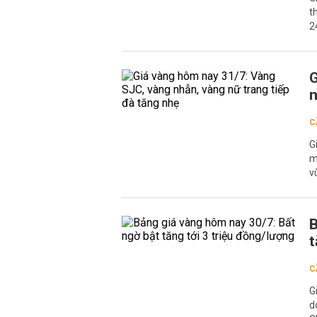
t
2
G
n
C
G
m
v
B
t
C
G
d