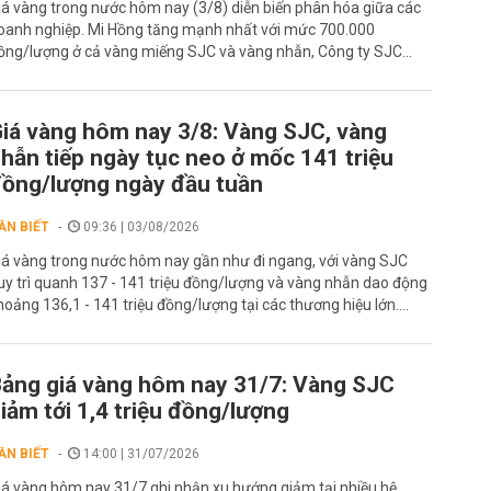
iá vàng trong nước hôm nay (3/8) diễn biến phân hóa giữa các
oanh nghiệp. Mi Hồng tăng mạnh nhất với mức 700.000
ồng/lượng ở cả vàng miếng SJC và vàng nhẫn, Công ty SJC...
iá vàng hôm nay 3/8: Vàng SJC, vàng
hẫn tiếp ngày tục neo ở mốc 141 triệu
ồng/lượng ngày đầu tuần
ẦN BIẾT
09:36 | 03/08/2026
iá vàng trong nước hôm nay gần như đi ngang, với vàng SJC
uy trì quanh 137 - 141 triệu đồng/lượng và vàng nhẫn dao động
hoảng 136,1 - 141 triệu đồng/lượng tại các thương hiệu lớn....
ảng giá vàng hôm nay 31/7: Vàng SJC
iảm tới 1,4 triệu đồng/lượng
ẦN BIẾT
14:00 | 31/07/2026
iá vàng hôm nay 31/7 ghi nhận xu hướng giảm tại nhiều hệ