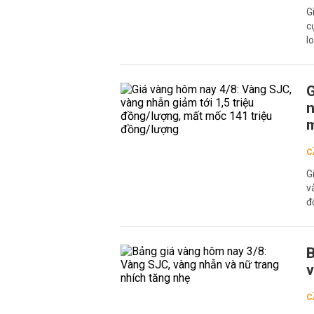
G
c
l
G
n
m
C
G
v
đ
B
v
C