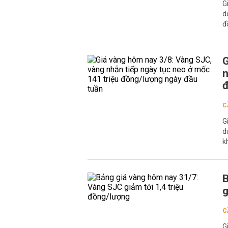
G
d
đ
G
n
đ
C
G
d
k
B
g
C
G