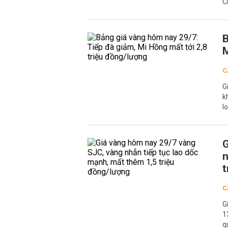
C
B
M
C
G
k
l
G
n
t
C
G
1
q