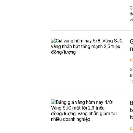
G
d
v
G
n
C
G
t
1
B
t
t
C