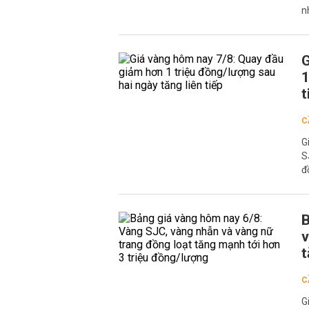
n
G
1
t
C
G
S
đ
B
v
t
C
G