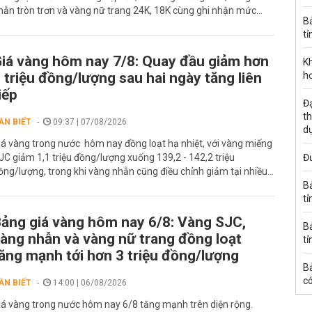
hẫn tròn trơn và vàng nữ trang 24K, 18K cùng ghi nhận mức...
B
tỉ
iá vàng hôm nay 7/8: Quay đầu giảm hơn
K
 triệu đồng/lượng sau hai ngày tăng liên
h
iếp
Đạ
th
ẦN BIẾT
09:37 | 07/08/2026
d
iá vàng trong nước hôm nay đồng loạt hạ nhiệt, với vàng miếng
JC giảm 1,1 triệu đồng/lượng xuống 139,2 - 142,2 triệu
Đư
ồng/lượng, trong khi vàng nhẫn cũng điều chỉnh giảm tại nhiều...
B
tỉ
ảng giá vàng hôm nay 6/8: Vàng SJC,
B
àng nhẫn và vàng nữ trang đồng loạt
tỉ
ăng mạnh tới hơn 3 triệu đồng/lượng
B
có
ẦN BIẾT
14:00 | 06/08/2026
iá vàng trong nước hôm nay 6/8 tăng mạnh trên diện rộng.