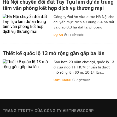
Hà Nội chuyển đổi đất Tây Tựu làm dự án trung
tâm văn phòng kết hợp dịch vụ thương mại
Công ty Đại An vừa được Hà Nội cho
chuyển mục đích sử dụng 3,4 ha đất
và giao 0,3 ha đất tại phường...
DỰ ÁN
11 giờ trước
Thiết kế quốc lộ 13 mở rộng gần gấp ba lần
Sau hơn 20 năm chờ đợi, quốc lộ 13
ở cửa ngõ TP HCM chuẩn bị được
mở rộng lên 60 m, 10-14 làn...
QUY HOẠCH
7 giờ trước
TRANG TTĐTTH CỦA CÔNG TY VIETNEWSCORP