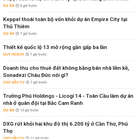
DỰ ÁN
6 giờ trước
Keppel thoái toàn bộ vốn khỏi dự án Empire City tại
Thủ Thiêm
DỰ ÁN
7 giờ trước
Thiết kế quốc lộ 13 mở rộng gần gấp ba lần
QUY HOẠCH
7 giờ trước
Doanh thu cho thuê đất không bằng bán nhà liền kề,
Sonadezi Châu Đức nói gì?
CHỦ ĐẦU TƯ
7 giờ trước
Trường Phú Holdings - Licogi 14 - Toàn Cầu làm dự án
nhà ở quân đội tại Bắc Cam Ranh
DỰ ÁN
10 giờ trước
DXG rút khỏi hai khu đô thị 6.200 tỷ ở Cần Thơ, Phú
Thọ
CHỦ ĐẦU TƯ
11 giờ trước