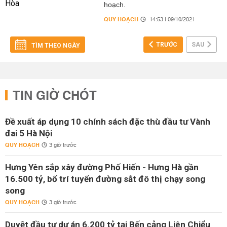
hoạch.
QUY HOẠCH
14:53 | 09/10/2021
TRƯỚC
SAU
TÌM THEO NGÀY
TIN GIỜ CHÓT
Đề xuất áp dụng 10 chính sách đặc thù đầu tư Vành
đai 5 Hà Nội
QUY HOẠCH
3 giờ trước
Hưng Yên sắp xây đường Phố Hiến - Hưng Hà gần
16.500 tỷ, bố trí tuyến đường sắt đô thị chạy song
song
QUY HOẠCH
3 giờ trước
Duyệt đầu tư dự án 6.200 tỷ tại Bến cảng Liên Chiểu