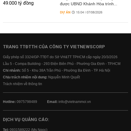
được UBND Khánh Hòa trình...
DỰ ÁN
15:04 | 07/08/2026
TRANG TTĐTTH CỦA CÔNG TY VIETNEWSCORP
Giấy phép số 3324/GP-TTĐT do Sở VH&TT TPHCM cấp ngày 20/3/2026
Lầu 5 - Compa Building - 293 Điện Biên Phủ - Phường Gia Định - TP.HCM
Chi nhánh:
Số 5 - Khu 38A Trần Phú - Phường Ba Đình - TP. Hà Nội
Chịu trách nhiệm nội dung:
Nguyễn Minh Quyết
Trách nhiệm về thông tin
Hotline:
0975798489
Email:
info@vietnammoi.vn
DỊCH VỤ QUẢNG CÁO:
Tel:
0931589222 (Ms Ngọc)