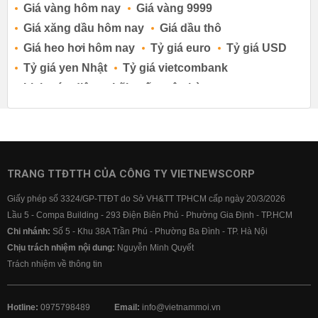
Giá vàng hôm nay
Giá vàng 9999
Giá xăng dầu hôm nay
Giá dầu thô
Giá heo hơi hôm nay
Tỷ giá euro
Tỷ giá USD
Tỷ giá yen Nhật
Tỷ giá vietcombank
Lịch cúp điện
Lãi suất ngân hàng
Lãi suất tiết kiệm
Lãi suất tiền gửi
Lãi suất ngân hàng Agribank
Lãi suất ngân hàng Sacombank
Lãi suất ngân hàng BIDV
TRANG TTĐTTH CỦA CÔNG TY VIETNEWSCORP
Lãi suất ngân hàng Vietinbank
Giấy phép số 3324/GP-TTĐT do Sở VH&TT TPHCM cấp ngày 20/3/2026
Lãi suất ngân hàng Vietcombank
Lầu 5 - Compa Building - 293 Điện Biên Phủ - Phường Gia Định - TP.HCM
Chi nhánh:
Số 5 - Khu 38A Trần Phú - Phường Ba Đình - TP. Hà Nội
Chịu trách nhiệm nội dung:
Nguyễn Minh Quyết
Trách nhiệm về thông tin
Hotline:
0975798489
Email:
info@vietnammoi.vn