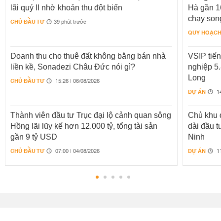
lãi quý II nhờ khoản thu đột biến
Hà gần 16
chạy son
CHỦ ĐẦU TƯ
39 phút trước
QUY HOẠC
Doanh thu cho thuê đất không bằng bán nhà
VSIP tiế
liền kề, Sonadezi Châu Đức nói gì?
nghiệp 5.
Long
CHỦ ĐẦU TƯ
15:26 | 06/08/2026
DỰ ÁN
14
Thành viên đầu tư Trục đại lộ cảnh quan sông
Chủ khu 
Hồng lãi lũy kế hơn 12.000 tỷ, tổng tài sản
dài đầu 
gần 9 tỷ USD
Ninh
CHỦ ĐẦU TƯ
DỰ ÁN
07:00 | 04/08/2026
11