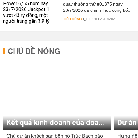
quay thưởng thứ #01375 ngày
23/7/2026 đã chính thức công bố...
TIÊU DÙNG
19:30 | 23/07/2026
CHỦ ĐỀ NÓNG
Kết quả kinh doanh của doanh nghiệp
Dự án 
Chủ dự án khách sạn bên hồ Trúc Bạch báo
Hưng Yên