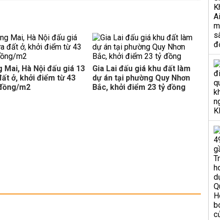
án NOXH gần 2.000 tỷ đồng
ã Tiến Thắng, khởi điểm 7 triệu đồng/m2
6
dự án lớn
 Mai, Hà Nội đấu giá 13
Gia Lai đấu giá khu đất làm
ất ở, khởi điểm từ 43
dự án tại phường Quy Nhơn
 đồng/m2
Bắc, khởi điểm 23 tỷ đồng
xã Tam Dương Bắc, khởi điểm 2,3 triệu đồng/m2
6