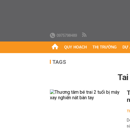
0975798489
QUY HOẠCH
THỊ TRƯỜNG
DỰ 
TAGS
Ta
T
n
T
D
s