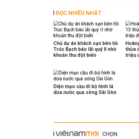
Bắc Ninh giao nhà đầu tư hai dự 
ĐỌC NHIỀU NHẤT
DỰ ÁN
19:20 | 08/08/2026
Hà Nội đấu giá 6 thửa đất ở tại x
ĐẤU GIÁ - ĐẤU THẦU
15:12 | 08/08/202
Hà Nội xem xét gia hạn thủ tục 6 
Chủ dự án khách sạn bên hồ
Hoàng
Trúc Bạch báo lãi quý II nhờ
thửa đ
DỰ ÁN
13:22 | 08/08/2026
khoản thu đột biến
triệu
Phú Thọ đấu giá 30 thửa đất tại 
ĐẤU GIÁ - ĐẤU THẦU
11:51 | 08/08/202
Diện mạo cầu đi bộ hình lá
dừa nước qua sông Sài Gòn
CHỌN