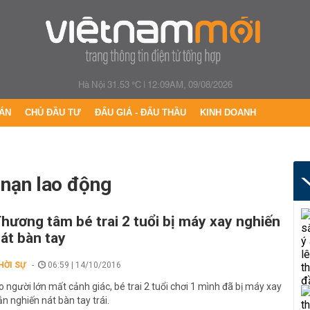
Hà Nội 31.53 °C
|
12:09AM, 09/08/2026
ÁN
CHỦ ĐẦU TƯ
ĐẤU GIÁ - ĐẤU THẦU
KINH DOANH
i nạn lao động
hương tâm bé trai 2 tuổi bị máy xay nghiến
át bàn tay
HỜI SỰ
06:59 | 14/10/2016
o người lớn mất cảnh giác, bé trai 2 tuổi chơi 1 mình đã bị máy xay
ắn nghiến nát bàn tay trái.