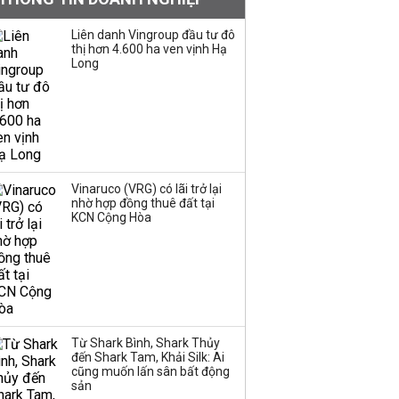
tiếng đứng sau tiệm
vàng Mi Hồng: Từ phụ
Liên danh Vingroup đầu tư đô
xe, sửa đồ điện tử cũ
thị hơn 4.600 ha ven vịnh Hạ
đến gây dựng thương
Long
hiệu hơn 35 năm tuổi
SSI Research chỉ ra hai
yếu tố quyết định động
lực tăng trưởng nửa
cuối năm
Vinaruco (VRG) có lãi trở lại
nhờ hợp đồng thuê đất tại
Mi Hồng lên tiếng sau
KCN Cộng Hòa
kết luận về tồn tại trong
kinh doanh vàng bạc
PNJ công bố thông tin
bất thường liên quan
Từ Shark Bình, Shark Thủy
đến vấn đề nộp thuế
đến Shark Tam, Khải Silk: Ai
cũng muốn lấn sân bất động
sản