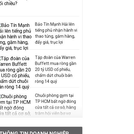
Bảo Tín Mạnh Hải lên
tiếng phủ nhận hành vi
thao túng, găm hàng,
đẩy giá, trục lợi
Tập đoàn của Warren
Buffett mua ròng gần
20 tỷ USD cổ phiếu,
chấm dứt chuỗi bán
ròng 14 quý
Chuỗi phòng gym tại
TP HCM bất ngờ đóng
cửa tất cả cơ sở, hàng
trăm hội viên bơ vơ
Chân dung ông chủ kín
THÔNG TIN DOANH NGHIỆP