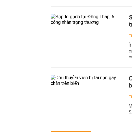
S
t
T
Í
c
c
C
b
T
M
S