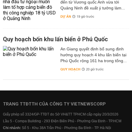
đến từ Vương quốc Anh vừa tới
Quảng Ninh đề xuất ý tưởng làm...
DỰ ÁN
19 giờ trước
Quy hoạch bốn khu lấn biển ở Phú Quốc
An Giang quyết định bổ sung định
hướng quy hoạch 4 khu lấn biển tại
Phú Quốc rộng 161 ha trong tổng...
QUY HOẠCH
20 giờ trước
TRANG TTĐTTH CỦA CÔNG TY VIETNEWSCORP
Giấy phép số 3324/GP-TTĐT do Sở VH&TT TPHCM cấp ngày 20/3/2026
Lầu 5 - Compa Building - 293 Điện Biên Phủ - Phường Gia Định - TP.HCM
Chi nhánh:
Số 5 - Khu 38A Trần Phú - Phường Ba Đình - TP. Hà Nội