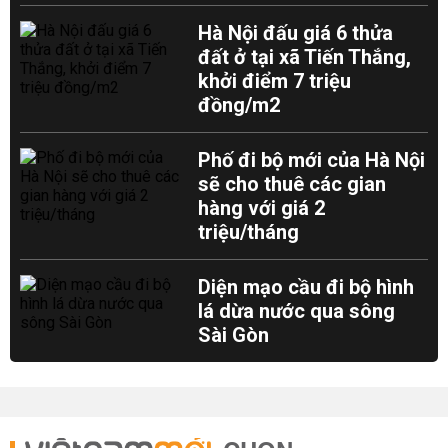
Hà Nội đấu giá 6 thửa
đất ở tại xã Tiến Thắng,
khởi điểm 7 triệu
đồng/m2
Phố đi bộ mới của Hà Nội
sẽ cho thuê các gian
hàng với giá 2
triệu/tháng
Diện mạo cầu đi bộ hình
lá dừa nước qua sông
Sài Gòn