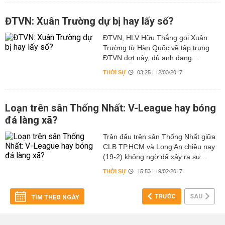
ĐTVN: Xuân Trường dự bị hay lấy số?
ĐTVN, HLV Hữu Thắng gọi Xuân
Trường từ Hàn Quốc về tập trung
ĐTVN đợt này, dù anh đang...
THỜI SỰ
03:25 | 12/03/2017
Loạn trên sân Thống Nhất: V-League hay bóng
đá làng xã?
Trận đấu trên sân Thống Nhất giữa
CLB TP.HCM và Long An chiều nay
(19-2) không ngờ đã xảy ra sự...
THỜI SỰ
15:53 | 19/02/2017
TRƯỚC
SAU
TÌM THEO NGÀY