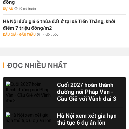
đồng
DỰ ÁN
10 giờ trước
Hà Nội đấu giá 6 thửa đất ở tại xã Tiến Thắng, khởi
điểm 7 triệu đồng/m2
ĐẤU GIÁ - ĐẤU THẦU
14 giờ trước
ĐỌC NHIỀU NHẤT
Cuối 2027 hoàn thành
đường nối Pháp Vân -
Cầu Giẽ với Vành đai 3
Hà Nội xem xét gia hạn
thủ tục 6 dự án lớn