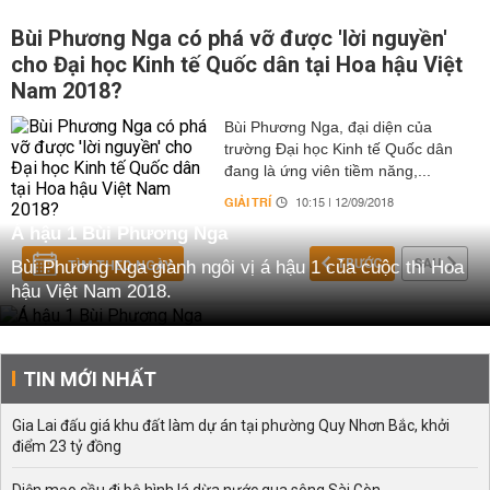
Bùi Phương Nga có phá vỡ được 'lời nguyền'
cho Đại học Kinh tế Quốc dân tại Hoa hậu Việt
Nam 2018?
Bùi Phương Nga, đại diện của
trường Đại học Kinh tế Quốc dân
đang là ứng viên tiềm năng,...
GIẢI TRÍ
10:15 | 12/09/2018
Á hậu 1 Bùi Phương Nga
TRƯỚC
SAU
Bùi Phương Nga giành ngôi vị á hậu 1 của cuộc thi Hoa
TÌM THEO NGÀY
hậu Việt Nam 2018.
TIN MỚI NHẤT
Gia Lai đấu giá khu đất làm dự án tại phường Quy Nhơn Bắc, khởi
điểm 23 tỷ đồng