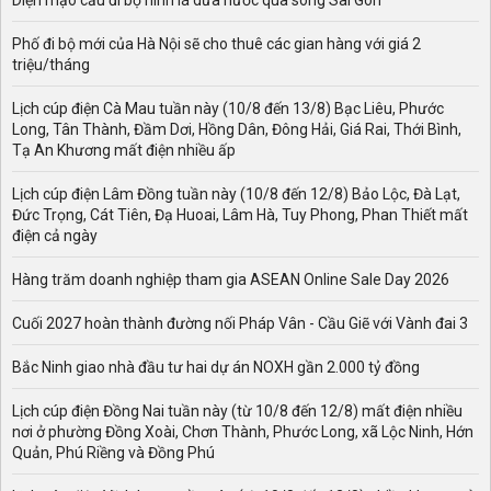
Diện mạo cầu đi bộ hình lá dừa nước qua sông Sài Gòn
Phố đi bộ mới của Hà Nội sẽ cho thuê các gian hàng với giá 2
triệu/tháng
Lịch cúp điện Cà Mau tuần này (10/8 đến 13/8) Bạc Liêu, Phước
Long, Tân Thành, Đầm Dơi, Hồng Dân, Đông Hải, Giá Rai, Thới Bình,
Tạ An Khương mất điện nhiều ấp
Lịch cúp điện Lâm Đồng tuần này (10/8 đến 12/8) Bảo Lộc, Đà Lạt,
Đức Trọng, Cát Tiên, Đạ Huoai, Lâm Hà, Tuy Phong, Phan Thiết mất
điện cả ngày
Hàng trăm doanh nghiệp tham gia ASEAN Online Sale Day 2026
Cuối 2027 hoàn thành đường nối Pháp Vân - Cầu Giẽ với Vành đai 3
Bắc Ninh giao nhà đầu tư hai dự án NOXH gần 2.000 tỷ đồng
Lịch cúp điện Đồng Nai tuần này (từ 10/8 đến 12/8) mất điện nhiều
nơi ở phường Đồng Xoài, Chơn Thành, Phước Long, xã Lộc Ninh, Hớn
Quản, Phú Riềng và Đồng Phú