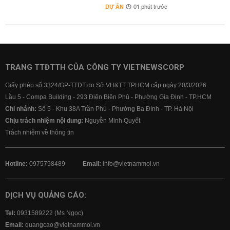
DỰ ÁN
01 phút trước
TRANG TTĐTTH CỦA CÔNG TY VIETNEWSCORP
Giấy phép số 3324/GP-TTĐT do Sở VH&TT TPHCM cấp ngày 20/3/2026
Lầu 5 - Compa Building - 293 Điện Biên Phủ - Phường Gia Định - TP.HCM
Chi nhánh:
Số 5 - Khu 38A Trần Phú - Phường Ba Đình - TP. Hà Nội
Chịu trách nhiệm nội dung:
Nguyễn Minh Quyết
Trách nhiệm về thông tin
Hotline:
0975798489
Email:
info@vietnammoi.vn
DỊCH VỤ QUẢNG CÁO:
Tel:
0931589222 (Ms Ngọc)
Email:
quangcao@vietnammoi.vn