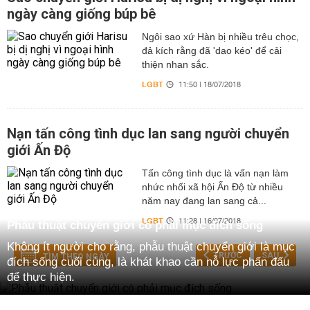
ngày càng giống búp bê
Ngôi sao xứ Hàn bị nhiều trêu chọc,
đả kích rằng đã 'dao kéo' để cải
thiện nhan sắc.
LGBT
11:50 | 18/07/2018
Nạn tấn công tình dục lan sang người chuyển
giới Ấn Độ
Tấn công tình dục là vấn nạn làm
nhức nhối xã hội Ấn Độ từ nhiều
năm nay đang lan sang cả...
LGBT
11:28 | 16/07/2018
Phẫu thuật chuyển giới có phải mục đích sống
Không ít người cho rằng, phẫu thuật chuyển giới là mục
TRƯỚC
SAU
TÌM THEO NGÀY
đích sống cuối cùng, là khát khao cần nỗ lực phấn đấu
để thực hiện.