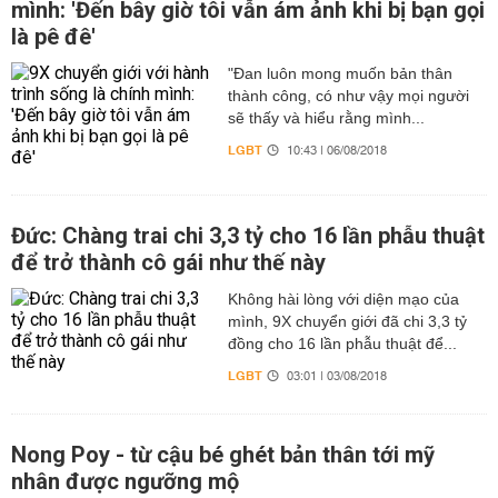
mình: 'Đến bây giờ tôi vẫn ám ảnh khi bị bạn gọi
là pê đê'
"Đan luôn mong muốn bản thân
thành công, có như vậy mọi người
sẽ thấy và hiểu rằng mình...
LGBT
10:43 | 06/08/2018
Đức: Chàng trai chi 3,3 tỷ cho 16 lần phẫu thuật
để trở thành cô gái như thế này
Không hài lòng với diện mạo của
mình, 9X chuyển giới đã chi 3,3 tỷ
đồng cho 16 lần phẫu thuật để...
LGBT
03:01 | 03/08/2018
Nong Poy - từ cậu bé ghét bản thân tới mỹ
nhân được ngưỡng mộ