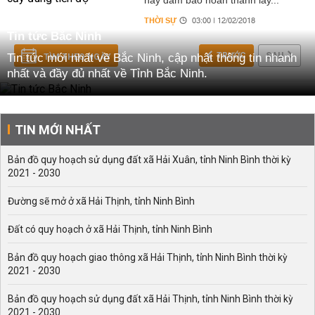
này đảm bảo hoàn thành lấy...
THỜI SỰ
03:00 | 12/02/2018
Tin tức Bắc Ninh
TRƯỚC
SAU
Tin tức mới nhất về Bắc Ninh, cập nhật thông tin nhanh
TÌM THEO NGÀY
nhất và đầy đủ nhất về Tỉnh Bắc Ninh.
TIN MỚI NHẤT
Bản đồ quy hoạch sử dụng đất xã Hải Xuân, tỉnh Ninh Bình thời kỳ
2021 - 2030
Đường sẽ mở ở xã Hải Thịnh, tỉnh Ninh Bình
Đất có quy hoạch ở xã Hải Thịnh, tỉnh Ninh Bình
Bản đồ quy hoạch giao thông xã Hải Thịnh, tỉnh Ninh Bình thời kỳ
2021 - 2030
Bản đồ quy hoạch sử dụng đất xã Hải Thịnh, tỉnh Ninh Bình thời kỳ
2021 - 2030