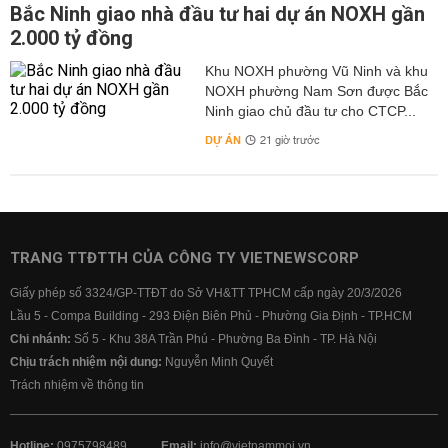
Bắc Ninh giao nhà đầu tư hai dự án NOXH gần
2.000 tỷ đồng
Khu NOXH phường Vũ Ninh và khu
NOXH phường Nam Sơn được Bắc
Ninh giao chủ đầu tư cho CTCP...
DỰ ÁN
21 giờ trước
TRANG TTĐTTH CỦA CÔNG TY VIETNEWSCORP
Giấy phép số 3324/GP-TTĐT do Sở VH&TT TPHCM cấp ngày 20/3/2026
Lầu 5 - Compa Building - 293 Điện Biên Phủ - Phường Gia Định - TP.HCM
Chi nhánh:
Số 5 - Khu 38A Trần Phú - Phường Ba Đình - TP. Hà Nội
Chịu trách nhiệm nội dung:
Nguyễn Minh Quyết
Trách nhiệm về thông tin
Hotline:
0975798489
Email:
info@vietnammoi.vn