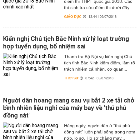
điểm thi THPT quốc gia 2018. Các
thí sinh tra cứu điểm thi dưới đây.
GIÁO DỤC
13:44 | 09/07/2018
Kiến nghị Chủ tịch Bắc Ninh xử lý loạt trường
hợp tuyển dụng, bổ nhiệm sai
Thanh tra Bộ Nội vụ kiến nghị Chủ
tịch tỉnh Bắc Ninh kiểm điểm, làm rõ
trách nhiệm cá nhân, cơ quan...
THỜI SỰ
07:42 | 05/07/2018
Người dân hoang mang sau vụ bắt 2 xe tải chở
bình nhiên liệu nghi của máy bay về 'thủ phủ
đồng nát'
Hàng ngày, người dân ở “thủ phủ
đồng nát” luôn phải sống trong nơm
nớp, lo sợ. Họ sợ chẳng may...