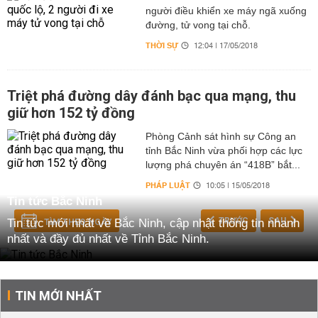
người điều khiển xe máy ngã xuống
đường, tử vong tại chỗ.
THỜI SỰ
12:04 | 17/05/2018
Triệt phá đường dây đánh bạc qua mạng, thu
giữ hơn 152 tỷ đồng
Phòng Cảnh sát hình sự Công an
tỉnh Bắc Ninh vừa phối hợp các lực
lượng phá chuyên án “418B” bắt...
PHÁP LUẬT
10:05 | 15/05/2018
Tin tức Bắc Ninh
TRƯỚC
SAU
Tin tức mới nhất về Bắc Ninh, cập nhật thông tin nhanh
TÌM THEO NGÀY
nhất và đầy đủ nhất về Tỉnh Bắc Ninh.
TIN MỚI NHẤT