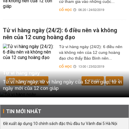
cứ tham gia vào những cuộc...
CỔ HỌC
06:20 | 24/02/2019
Tử vi hàng ngày (24/2): 6 điều nên và không
nên của 12 cung hoàng đạo
Tử vi hàng ngày (24/2): 6 điều nên
và không nên của 12 cung hoàng
đạo cho thấy Bảo Bình nên...
CỔ HỌC
13:00 | 23/02/2019
Tử vi hàng ngày
TRƯỚC
SAU
Tử vi hàng ngày, tử vi hàng ngày của 12 con giáp, tử vi
TÌM THEO NGÀY
ngày mới của 12 con giáp
TIN MỚI NHẤT
Đề xuất áp dụng 10 chính sách đặc thù đầu tư Vành đai 5 Hà Nội