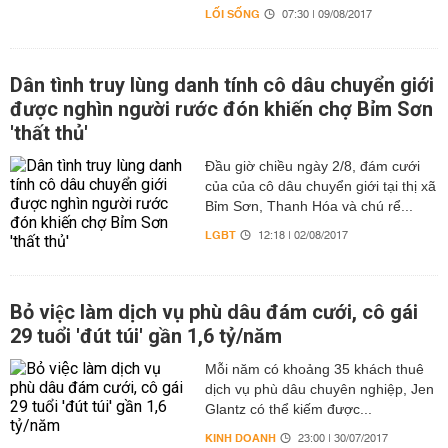
LỐI SỐNG
07:30 | 09/08/2017
Dân tình truy lùng danh tính cô dâu chuyển giới
được nghìn người rước đón khiến chợ Bỉm Sơn
'thất thủ'
Đầu giờ chiều ngày 2/8, đám cưới
của của cô dâu chuyển giới tại thị xã
Bỉm Sơn, Thanh Hóa và chú rể...
LGBT
12:18 | 02/08/2017
Bỏ việc làm dịch vụ phù dâu đám cưới, cô gái
29 tuổi 'đút túi' gần 1,6 tỷ/năm
Mỗi năm có khoảng 35 khách thuê
dịch vụ phù dâu chuyên nghiệp, Jen
Glantz có thể kiếm được...
KINH DOANH
23:00 | 30/07/2017