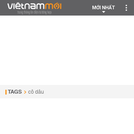
MỚI NHẤT
TAGS
cô dâu