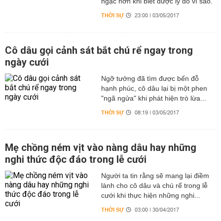
ngạc hơn khi biết được lý do vì sao.
THỜI SỰ
23:00 | 03/05/2017
Cô dâu gọi cảnh sát bắt chú rể ngay trong
ngày cưới
Ngỡ tưởng đã tìm được bến đỗ
hạnh phúc, cô dâu lại bị một phen
"ngã ngửa" khi phát hiện trò lừa...
THỜI SỰ
08:19 | 03/05/2017
Mẹ chồng ném vịt vào nàng dâu hay những
nghi thức độc đáo trong lễ cưới
Người ta tin rằng sẽ mang lại điềm
lành cho cô dâu và chú rể trong lễ
cưới khi thực hiện những nghi...
THỜI SỰ
03:00 | 30/04/2017