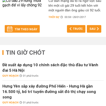
Cư dân mạng đã tỏ ra ngờ vực sau
khi một cô gái 29 tuổi kết hôn với
một người đàn ông giàu có 92 tuổi.
THỜI SỰ
00:59 | 26/01/2017
TRƯỚC
SAU
TÌM THEO NGÀY
TIN GIỜ CHÓT
Đề xuất áp dụng 10 chính sách đặc thù đầu tư Vành
đai 5 Hà Nội
QUY HOẠCH
01 phút trước
Hưng Yên sắp xây đường Phố Hiến - Hưng Hà gần
16.500 tỷ, bố trí tuyến đường sắt đô thị chạy song
song
QUY HOẠCH
01 phút trước