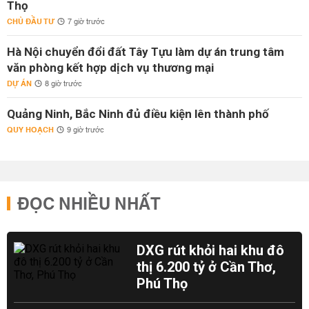
Thọ
CHỦ ĐẦU TƯ
7 giờ trước
Hà Nội chuyển đổi đất Tây Tựu làm dự án trung tâm
văn phòng kết hợp dịch vụ thương mại
DỰ ÁN
8 giờ trước
Quảng Ninh, Bắc Ninh đủ điều kiện lên thành phố
QUY HOẠCH
9 giờ trước
ĐỌC NHIỀU NHẤT
DXG rút khỏi hai khu đô
thị 6.200 tỷ ở Cần Thơ,
Phú Thọ