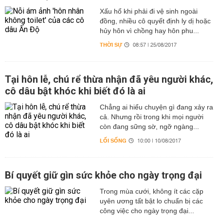
Xấu hổ khi phải đi vệ sinh ngoài
đồng, nhiều cô quyết định ly dị hoặc
hủy hôn vì chồng hay hôn phu...
THỜI SỰ
08:57 | 25/08/2017
Tại hôn lễ, chú rể thừa nhận đã yêu người khác,
cô dâu bật khóc khi biết đó là ai
Chẳng ai hiểu chuyện gì đang xảy ra
cả. Nhưng rồi trong khi mọi người
còn đang sững sờ, ngỡ ngàng...
LỐI SỐNG
10:00 | 10/08/2017
Bí quyết giữ gìn sức khỏe cho ngày trọng đại
Trong mùa cưới, không ít các cặp
uyên ương tất bật lo chuẩn bị các
công việc cho ngày trọng đại...