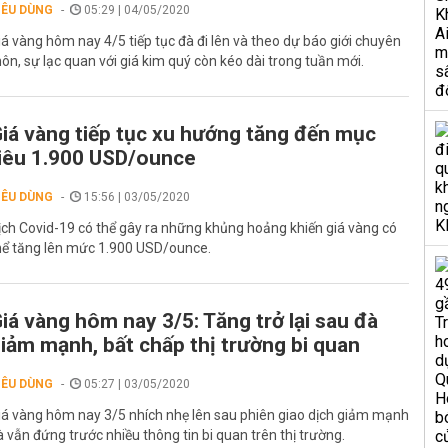
IÊU DÙNG
05:29 | 04/05/2020
iá vàng hôm nay 4/5 tiếp tục đà đi lên và theo dự báo giới chuyên
ôn, sự lạc quan với giá kim quý còn kéo dài trong tuần mới.
iá vàng tiếp tục xu hướng tăng đến mục
iêu 1.900 USD/ounce
IÊU DÙNG
15:56 | 03/05/2020
ịch Covid-19 có thể gây ra những khủng hoảng khiến giá vàng có
hể tăng lên mức 1.900 USD/ounce.
iá vàng hôm nay 3/5: Tăng trở lại sau đà
iảm mạnh, bất chấp thị trường bi quan
IÊU DÙNG
05:27 | 03/05/2020
iá vàng hôm nay 3/5 nhích nhẹ lên sau phiên giao dịch giảm mạnh
à vẫn đứng trước nhiều thông tin bi quan trên thị trường.