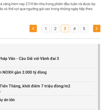
iá vàng hôm nay 27/4 lên nhẹ trong phiên đầu tuần và được dự
áo có thể vọt qua ngưỡng giá cao trong những ngày tiếp theo.
1
2
3
4
5
háp Vân - Cầu Giẽ với Vành đai 3
án NOXH gần 2.000 tỷ đồng
ã Tiến Thắng, khởi điểm 7 triệu đồng/m2
6
dự án lớn