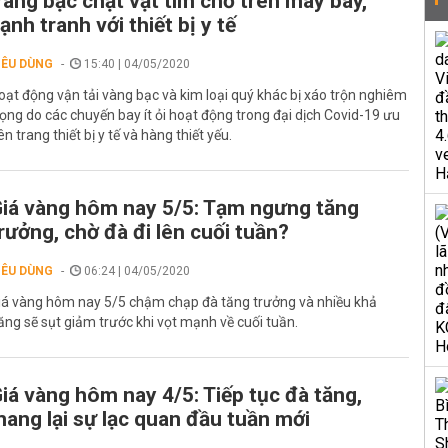
àng bạc chật vật tìm chỗ trên máy bay,
ạnh tranh với thiết bị y tế
IÊU DÙNG
15:40 | 04/05/2020
oạt động vận tải vàng bạc và kim loại quý khác bị xáo trộn nghiêm
rọng do các chuyến bay ít ỏi hoạt động trong đại dịch Covid-19 ưu
iên trang thiết bị y tế và hàng thiết yếu.
iá vàng hôm nay 5/5: Tạm ngưng tăng
rưởng, chờ đà đi lên cuối tuần?
IÊU DÙNG
06:24 | 04/05/2020
iá vàng hôm nay 5/5 chậm chạp đà tăng trưởng và nhiều khả
ăng sẽ sụt giảm trước khi vọt mạnh về cuối tuần.
iá vàng hôm nay 4/5: Tiếp tục đà tăng,
ang lại sự lạc quan đầu tuần mới