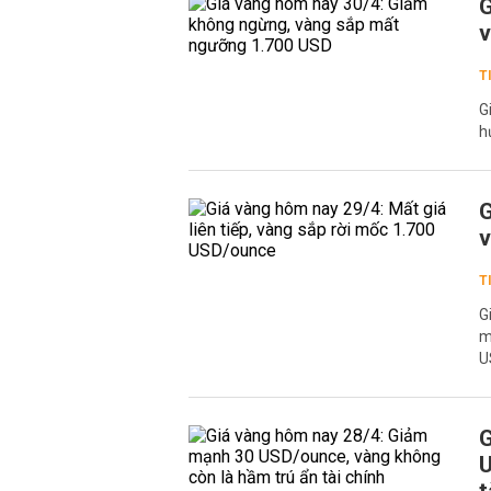
G
v
T
G
h
G
v
T
G
m
U
G
U