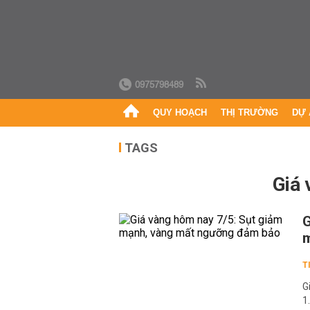
0975798489
QUY HOẠCH
THỊ TRƯỜNG
DỰ 
TAGS
giá
G
T
G
1