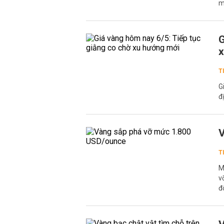
m
G
x
T
G
đ
V
T
M
v
đ