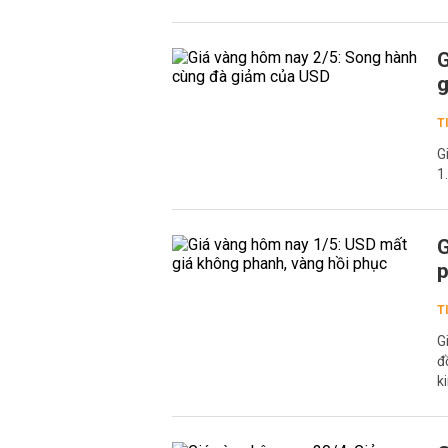
G
g
T
G
1
G
p
T
G
đ
k