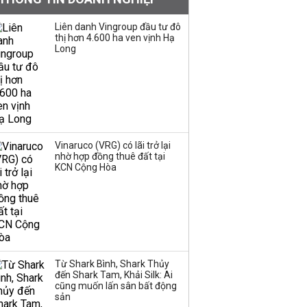
Sau nhịp điều chỉnh
Liên danh Vingroup đầu tư đô
thị hơn 4.600 ha ven vịnh Hạ
mạnh, CTCK nhìn thấy
Long
cơ hội ở nhóm cổ phiếu
nào?
Một thương hiệu thời
trang Việt đóng cửa
sau 5 năm hoạt động,
thanh lý toàn bộ cửa
Vinaruco (VRG) có lãi trở lại
nhờ hợp đồng thuê đất tại
hàng
KCN Cộng Hòa
DatVietVAC lãi sau thuế
135 tỷ đồng nửa đầu
năm, dồn 6 concert vào
cuối năm
Từ Shark Bình, Shark Thủy
Công ty 100 tỷ của
đến Shark Tam, Khải Silk: Ai
Huấn Hoa Hồng bỗng
cũng muốn lấn sân bất động
dưng ‘biến mất’, một
sản
công ty khác đã giải thể