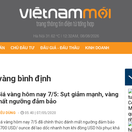
Hà Nội 31.62 °C
|
12:32AM, 08/08/2026
ÁN
CHỦ ĐẦU TƯ
ĐẤU GIÁ - ĐẤU THẦU
KINH DOANH
 vàng bình định
iá vàng hôm nay 7/5: Sụt giảm mạnh, vàng
mất ngưỡng đảm bảo
IÊU DÙNG
05:40 | 07/05/2020
iá vàng hôm nay 7/5 đã chính thức đánh mất ngưỡng đảm bảo
.700 USD/ ounce để lao dốc nhanh hơn khi đồng USD hồi phục khá