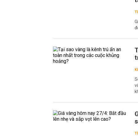
t
T
G
đ
T
t
K
S
v
k
G
s
T