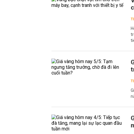
V
c
T
H
t
t
G
t
T
G
n
G
m