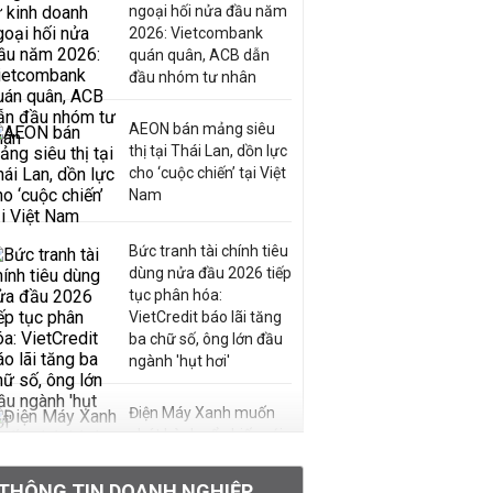
ngoại hối nửa đầu năm
2026: Vietcombank
quán quân, ACB dẫn
đầu nhóm tư nhân
AEON bán mảng siêu
thị tại Thái Lan, dồn lực
cho ‘cuộc chiến’ tại Việt
Nam
Bức tranh tài chính tiêu
dùng nửa đầu 2026 tiếp
tục phân hóa:
VietCredit báo lãi tăng
ba chữ số, ông lớn đầu
ngành 'hụt hơi'
Điện Máy Xanh muốn
phát hành cổ phiếu với
tỷ lệ 1:1 để tăng thanh
khoản
THÔNG TIN DOANH NGHIỆP