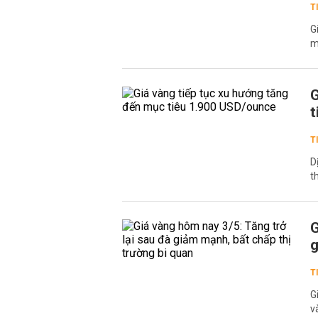
T
G
m
G
t
T
D
t
G
g
T
G
v