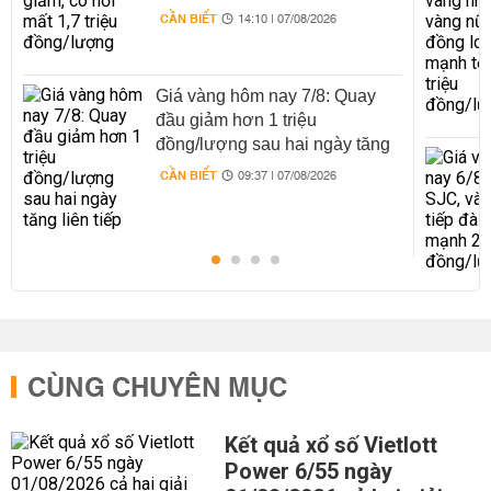
CẦN BIẾT
14:10 | 07/08/2026
Giá vàng hôm nay 7/8: Quay
đầu giảm hơn 1 triệu
đồng/lượng sau hai ngày tăng
liên tiếp
CẦN BIẾT
09:37 | 07/08/2026
CÙNG CHUYÊN MỤC
Kết quả xổ số Vietlott
Power 6/55 ngày