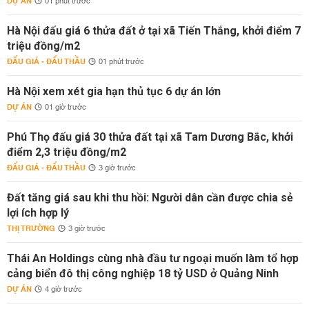
DỰ ÁN
01 phút trước
Hà Nội đấu giá 6 thửa đất ở tại xã Tiến Thắng, khởi điểm 7
triệu đồng/m2
ĐẤU GIÁ - ĐẤU THẦU
01 phút trước
Hà Nội xem xét gia hạn thủ tục 6 dự án lớn
DỰ ÁN
01 giờ trước
Phú Thọ đấu giá 30 thửa đất tại xã Tam Dương Bắc, khởi
điểm 2,3 triệu đồng/m2
ĐẤU GIÁ - ĐẤU THẦU
3 giờ trước
Đất tăng giá sau khi thu hồi: Người dân cần được chia sẻ
lợi ích hợp lý
THỊ TRƯỜNG
3 giờ trước
Thái An Holdings cùng nhà đầu tư ngoại muốn làm tổ hợp
cảng biển đô thị công nghiệp 18 tỷ USD ở Quảng Ninh
DỰ ÁN
4 giờ trước