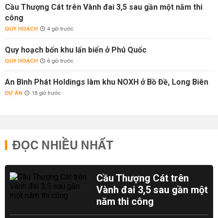
Cầu Thượng Cát trên Vành đai 3,5 sau gần một năm thi
công
QUY HOẠCH
4 giờ trước
Quy hoạch bốn khu lấn biển ở Phú Quốc
QUY HOẠCH
6 giờ trước
An Bình Phát Holdings làm khu NOXH ở Bồ Đề, Long Biên
DỰ ÁN
18 giờ trước
ĐỌC NHIỀU NHẤT
Cầu Thượng Cát trên
Vành đai 3,5 sau gần một
năm thi công