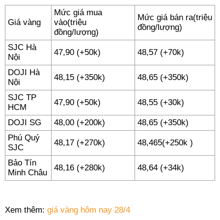
Mức giá mua
Mức giá bán ra
(triệu
Giá vàng
vào
(triệu
đồng/lượng)
đồng/lượng)
SJC Hà
47,90 (+50k)
48,57 (+70k)
Nội
DOJI Hà
48,15 (+350k)
48,65 (+350k)
Nội
SJC TP
47,90 (+50k)
48,55 (+30k)
HCM
DOJI SG
48,00 (+200k)
48,65 (+350k)
Phú Quý
48,17 (+270k)
48,465(+250k )
SJC
Bảo Tín
48,16 (+280k)
48,64 (+34k)
Minh Châu
Xem thêm:
giá vàng hôm nay 28/4