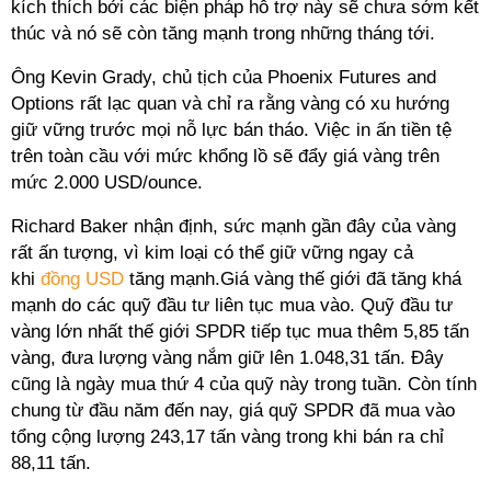
kích thích bởi các biện pháp hỗ trợ này sẽ chưa sớm kết
thúc và nó sẽ còn tăng mạnh trong những tháng tới.
Ông Kevin Grady, chủ tịch của Phoenix Futures and
Options rất lạc quan và chỉ ra rằng vàng có xu hướng
giữ vững trước mọi nỗ lực bán tháo. Việc in ấn tiền tệ
trên toàn cầu với mức khổng lồ sẽ đẩy giá vàng trên
mức 2.000 USD/ounce.
Richard Baker nhận định, sức mạnh gần đây của vàng
rất ấn tượng, vì kim loại có thể giữ vững ngay cả
khi
đồng USD
tăng mạnh.Giá vàng thế giới đã tăng khá
mạnh do các quỹ đầu tư liên tục mua vào. Quỹ đầu tư
vàng lớn nhất thế giới SPDR tiếp tục mua thêm 5,85 tấn
vàng, đưa lượng vàng nắm giữ lên 1.048,31 tấn. Đây
cũng là ngày mua thứ 4 của quỹ này trong tuần. Còn tính
chung từ đầu năm đến nay, giá quỹ SPDR đã mua vào
tổng cộng lượng 243,17 tấn vàng trong khi bán ra chỉ
88,11 tấn.