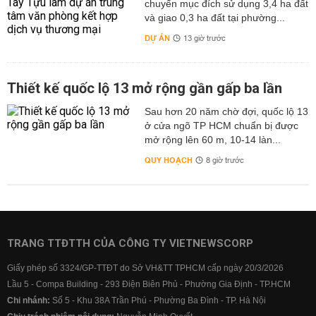
chuyển mục đích sử dụng 3,4 ha đất
và giao 0,3 ha đất tại phường...
DỰ ÁN
13 giờ trước
Thiết kế quốc lộ 13 mở rộng gần gấp ba lần
Sau hơn 20 năm chờ đợi, quốc lộ 13
ở cửa ngõ TP HCM chuẩn bị được
mở rộng lên 60 m, 10-14 làn...
QUY HOẠCH
8 giờ trước
TRANG TTĐTTH CỦA CÔNG TY VIETNEWSCORP
Giấy phép số 3324/GP-TTĐT do Sở VH&TT TPHCM cấp ngày 20/3/2026
Lầu 5 - Compa Building - 293 Điện Biên Phủ - Phường Gia Định - TP.HCM
Chi nhánh:
Số 5 - Khu 38A Trần Phú - Phường Ba Đình - TP. Hà Nội