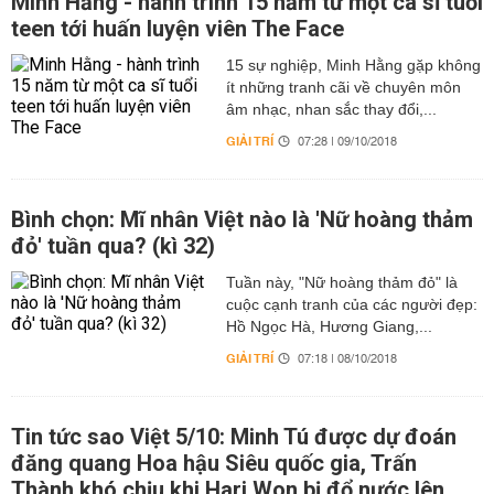
Minh Hằng - hành trình 15 năm từ một ca sĩ tuổi
teen tới huấn luyện viên The Face
15 sự nghiệp, Minh Hằng gặp không
ít những tranh cãi về chuyên môn
âm nhạc, nhan sắc thay đổi,...
GIẢI TRÍ
07:28 | 09/10/2018
Bình chọn: Mĩ nhân Việt nào là 'Nữ hoàng thảm
đỏ' tuần qua? (kì 32)
Tuần này, "Nữ hoàng thảm đỏ" là
cuộc cạnh tranh của các người đẹp:
Hồ Ngọc Hà, Hương Giang,...
GIẢI TRÍ
07:18 | 08/10/2018
Tin tức sao Việt 5/10: Minh Tú được dự đoán
đăng quang Hoa hậu Siêu quốc gia, Trấn
Thành khó chịu khi Hari Won bị đổ nước lên