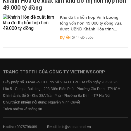
Khánh Hòa đề xuất làm khu đô thị hỗn hợp hơn
49.000 tỷ đồng
Khu đô thị hỗn hợp Vĩnh Lương,
tổng vốn hơn 49.000 tỷ đồng vừa
được UBND Khánh Hòa trình...
DỰ ÁN
14 giờ trước
TRANG TTĐTTH CỦA CÔNG TY VIETNEWSCORP
Giấy phép số 3324/GP-TTĐT do Sở VH&TT TPHCM cấp ngày 20/3/2026
Lầu 5 - Compa Building - 293 Điện Biên Phủ - Phường Gia Định - TP.HCM
Chi nhánh:
Số 5 - Khu 38A Trần Phú - Phường Ba Đình - TP. Hà Nội
Chịu trách nhiệm nội dung:
Nguyễn Minh Quyết
Trách nhiệm về thông tin
Hotline:
0975798489
Email:
info@vietnammoi.vn