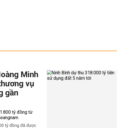
Hoàng Minh
 thương vụ
g gần