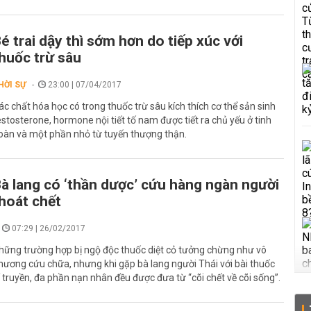
é trai dậy thì sớm hơn do tiếp xúc với
huốc trừ sâu
HỜI SỰ
23:00 | 07/04/2017
ác chất hóa học có trong thuốc trừ sâu kích thích cơ thể sản sinh
estosterone, hormone nội tiết tố nam được tiết ra chủ yếu ở tinh
oàn và một phần nhỏ từ tuyến thượng thận.
à lang có ‘thần dược’ cứu hàng ngàn người
hoát chết
07:29 | 26/02/2017
hững trường hợp bị ngộ độc thuốc diệt cỏ tưởng chừng như vô
hương cứu chữa, nhưng khi gặp bà lang người Thái với bài thuốc
í truyền, đa phần nạn nhân đều được đưa từ “cõi chết về cõi sống”.