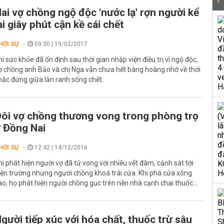
ai vợ chồng ngộ độc 'nước lạ' rợn người kể
ại giây phút cận kề cái chết
HỜI SỰ
09:30 | 19/02/2017
hi sức khỏe đã ổn định sau thời gian nhập viện điều trị vì ngộ độc,
ợ chồng anh Bảo và chị Nga vẫn chưa hết bàng hoàng nhớ về thời
hắc đứng giữa lằn ranh sống chết.
ôi vợ chồng thương vong trong phòng trọ
 Đồng Nai
HỜI SỰ
12:42 | 14/12/2016
hi phát hiện người vợ đã tử vong với nhiều vết đâm, cảnh sát tới
iện trường nhưng người chồng khoá trái cửa. Khi phá cửa xông
ào, họ phát hiện người chồng gục trên nền nhà cạnh chai thuốc...
gười tiếp xúc với hóa chất, thuốc trừ sâu