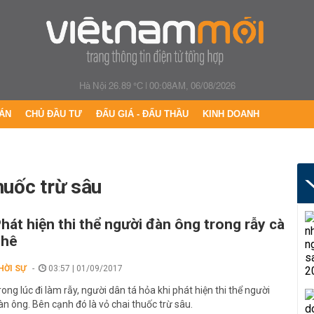
Hà Nội 26.89 °C
|
00:08AM, 06/08/2026
ÁN
CHỦ ĐẦU TƯ
ĐẤU GIÁ - ĐẤU THẦU
KINH DOANH
thuốc trừ sâu
hát hiện thi thể người đàn ông trong rẫy cà
phê
HỜI SỰ
03:57 | 01/09/2017
rong lúc đi làm rẫy, người dân tá hỏa khi phát hiện thi thể người
àn ông. Bên cạnh đó là vỏ chai thuốc trừ sâu.