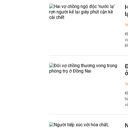
H
l
T
K
v
k
Đ
ở
T
K
h
v
N