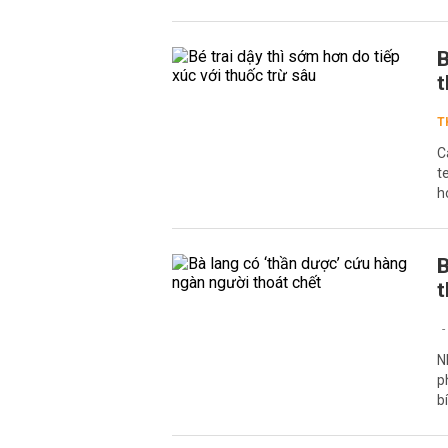
B
t
T
C
t
h
B
t
N
p
b