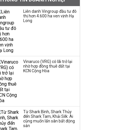
lúc tăng lãi suất, người
dân vẫn bám trụ được
Liên danh Vingroup đầu tư đô
thị hơn 4.600 ha ven vịnh Hạ
thôi'
Long
13 doanh nghiệp trên
sàn nắm hơn 21 tỷ USD
tiền nhàn rỗi, gần bằng
quy mô tiền gửi khách
hàng tại ACB
Vinaruco (VRG) có lãi trở lại
nhờ hợp đồng thuê đất tại
Doanh nghiệp điện sở
KCN Cộng Hòa
hữu gần 25.000 tỷ đồng
tài sản tiếp tục kiện
toàn nhân sự cấp cao
Doanh nghiệp dịch vụ
hàng không trích lập dự
Từ Shark Bình, Shark Thủy
phòng hàng nghìn tỷ
đến Shark Tam, Khải Silk: Ai
đồng khoản phải thu từ
cũng muốn lấn sân bất động
Bamboo Airways
sản