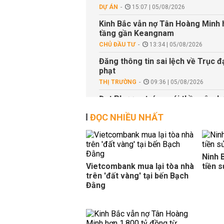
DỰ ÁN
15:07 | 05/08/2026
Kinh Bắc vẫn nợ Tân Hoàng Minh h
tầng gần Keangnam
CHỦ ĐẦU TƯ
13:34 | 05/08/2026
Đăng thông tin sai lệch về Trục đ
phạt
THỊ TRƯỜNG
09:36 | 05/08/2026
Đạt Phương trúng gói thầu xây dựn
CHỦ ĐẦU TƯ
08:45 | 05/08/2026
ĐỌC NHIỀU NHẤT
Ninh 
Vietcombank mua lại tòa nhà
tiền 
trên 'đất vàng' tại bến Bạch
Đằng