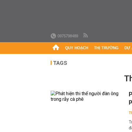
0975798489
QUY HOẠCH
THỊ TRƯỜNG
DỰ 
TAGS
P
T
T
đ