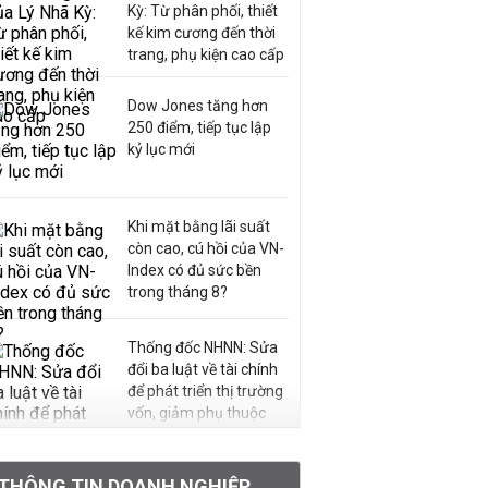
Kỳ: Từ phân phối, thiết
kế kim cương đến thời
trang, phụ kiện cao cấp
Dow Jones tăng hơn
250 điểm, tiếp tục lập
kỷ lục mới
Khi mặt bằng lãi suất
còn cao, cú hồi của VN-
Index có đủ sức bền
trong tháng 8?
Thống đốc NHNN: Sửa
đổi ba luật về tài chính
để phát triển thị trường
vốn, giảm phụ thuộc
vào ngân hàng
THÔNG TIN DOANH NGHIỆP
Quan chức Fed: 'Đã đến