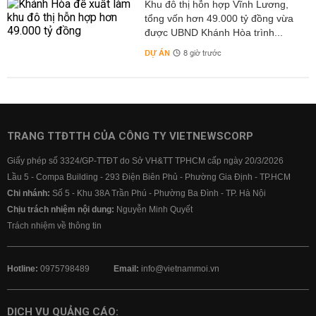
Khu đô thị hỗn hợp Vĩnh Lương,
tổng vốn hơn 49.000 tỷ đồng vừa
được UBND Khánh Hòa trình...
DỰ ÁN
8 giờ trước
TRANG TTĐTTH CỦA CÔNG TY VIETNEWSCORP
Giấy phép số 3324/GP-TTĐT do Sở VH&TT TPHCM cấp ngày 20/3/2026
Lầu 5 - Compa Building - 293 Điện Biên Phủ - Phường Gia Định - TP.HCM
Chi nhánh:
Số 5 - Khu 38A Trần Phú - Phường Ba Đình - TP. Hà Nội
Chịu trách nhiệm nội dung:
Nguyễn Minh Quyết
Trách nhiệm về thông tin
Hotline:
0975798489
Email:
info@vietnammoi.vn
DỊCH VỤ QUẢNG CÁO: