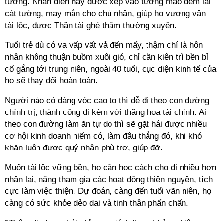
tướng. Nhân diện này được xếp vào tướng mạo đem lại
cát tường, may mắn cho chủ nhân, giúp họ vượng vận
tài lộc, được Thần tài ghé thăm thường xuyên.
Tuổi trẻ dù có va vấp vất vả đến mấy, thậm chí là hôn
nhân không thuận buồm xuôi gió, chỉ cần kiên trì bền bỉ
cố gắng tới trung niên, ngoài 40 tuổi, cục diện kinh tế của
họ sẽ thay đổi hoàn toàn.
Người nào có dáng vóc cao to thì dễ đi theo con đường
chính trị, thành công đi kèm với thăng hoa tài chính. Ai
theo con đường làm ăn tự do thì sẽ gặt hái được nhiều
cơ hội kinh doanh hiếm có, làm đâu thắng đó, khi khó
khăn luôn được quý nhân phù trợ, giúp đỡ.
Muốn tài lộc vững bền, họ cần học cách cho đi nhiều hơn
nhận lại, năng tham gia các hoạt động thiện nguyện, tích
cực làm việc thiện. Dự đoán, càng đến tuổi vãn niên, họ
càng có sức khỏe dẻo dai và tinh thân phấn chấn.