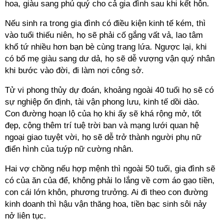
hoa, giàu sang phú quý cho cả gia đình sau khi kết hôn.
Nếu sinh ra trong gia đình có điều kiện kinh tế kém, thì
vào tuổi thiếu niên, họ sẽ phải cố gắng vất vả, lao tâm
khổ tứ nhiều hơn bạn bè cùng trang lứa. Ngược lại, khi
có bố mẹ giàu sang dư dả, họ sẽ dễ vượng vận quý nhân
khi bước vào đời, đi làm nơi công sở.
Tử vi phong thủy dự đoán, khoảng ngoài 40 tuổi họ sẽ có
sự nghiệp ổn định, tài vận phong lưu, kinh tế dồi dào.
Con đường hoạn lộ của họ khi ấy sẽ khá rộng mở, tốt
đẹp, cộng thêm trí tuệ trời ban và mạng lưới quan hệ
ngoại giao tuyệt vời, họ sẽ dễ trở thành người phụ nữ
điển hình của tuýp nữ cường nhân.
Hai vợ chồng nếu hợp mệnh thì ngoài 50 tuổi, gia đình sẽ
có của ăn của để, không phải lo lắng về cơm áo gạo tiền,
con cái lớn khôn, phương trưởng. Ai đi theo con đường
kinh doanh thì hậu vận thăng hoa, tiền bạc sinh sôi nảy
nở liên tục.