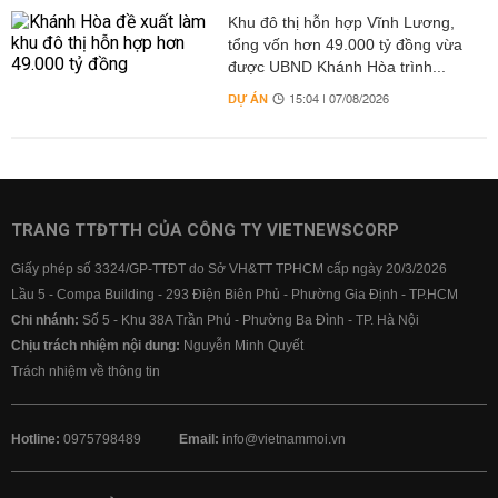
Khu đô thị hỗn hợp Vĩnh Lương,
tổng vốn hơn 49.000 tỷ đồng vừa
được UBND Khánh Hòa trình...
DỰ ÁN
15:04 | 07/08/2026
TRANG TTĐTTH CỦA CÔNG TY VIETNEWSCORP
Giấy phép số 3324/GP-TTĐT do Sở VH&TT TPHCM cấp ngày 20/3/2026
Lầu 5 - Compa Building - 293 Điện Biên Phủ - Phường Gia Định - TP.HCM
Chi nhánh:
Số 5 - Khu 38A Trần Phú - Phường Ba Đình - TP. Hà Nội
Chịu trách nhiệm nội dung:
Nguyễn Minh Quyết
Trách nhiệm về thông tin
Hotline:
0975798489
Email:
info@vietnammoi.vn