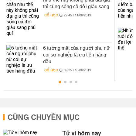
thì cũng sống cả đời giàu sang
phú quí
CỔ HỌC
22:45 | 11/06/2019
6 tướng mặt của người phụ nữ
coi sự nghiệp là ưu tiên hàng
đầu
CỔ HỌC
09:25 | 10/06/2019
CÙNG CHUYÊN MỤC
Tử vi hôm nay