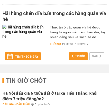
Hãi hùng chén đĩa bẩn trong các hàng quán vỉa
hè
Thức ăn ở các quán vỉa hè được
trang trí ngon mắt trên chén đĩa, tuy
nhiên đằng sau vẻ sạch sẽ đó...
THỜI SỰ
00:30 | 10/03/2017
TRƯỚC
SAU
TÌM THEO NGÀY
TIN GIỜ CHÓT
Hà Nội đấu giá 6 thửa đất ở tại xã Tiến Thắng, khởi
điểm 7 triệu đồng/m2
ĐẤU GIÁ - ĐẤU THẦU
01 phút trước