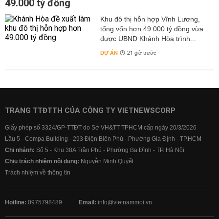
49.000 tỷ đồng
Khu đô thị hỗn hợp Vĩnh Lương,
tổng vốn hơn 49.000 tỷ đồng vừa
được UBND Khánh Hòa trình...
DỰ ÁN
21 giờ trước
TRANG TTĐTTH CỦA CÔNG TY VIETNEWSCORP
Giấy phép số 3324/GP-TTĐT do Sở VH&TT TPHCM cấp ngày 20/3/2026
Lầu 5 - Compa Building - 293 Điện Biên Phủ - Phường Gia Định - TP.HCM
Chi nhánh:
Số 5 - Khu 38A Trần Phú - Phường Ba Đình - TP. Hà Nội
Chịu trách nhiệm nội dung:
Nguyễn Minh Quyết
Trách nhiệm về thông tin
Hotline:
0975798489
Email:
info@vietnammoi.vn